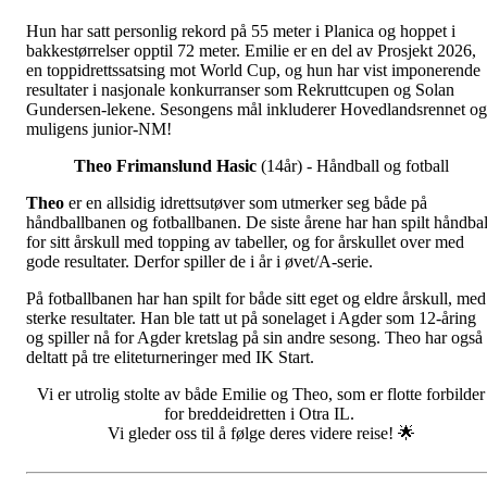
Hun har satt personlig rekord på 55 meter i Planica og hoppet i
bakkestørrelser opptil 72 meter. Emilie er en del av Prosjekt 2026,
en toppidrettssatsing mot World Cup, og hun har vist imponerende
resultater i nasjonale konkurranser som Rekruttcupen og Solan
Gundersen-lekene. Sesongens mål inkluderer Hovedlandsrennet og
muligens junior-NM!
Theo Frimanslund Hasic
(14år) - Håndball og fotball
Theo
er en allsidig idrettsutøver som utmerker seg både på
håndballbanen og fotballbanen. De siste årene har han spilt håndbal
for sitt årskull med topping av tabeller, og for årskullet over med
gode resultater. Derfor spiller de i år i øvet/A-serie.
På fotballbanen har han spilt for både sitt eget og eldre årskull, med
sterke resultater. Han ble tatt ut på sonelaget i Agder som 12-åring
og spiller nå for Agder kretslag på sin andre sesong. Theo har også
deltatt på tre eliteturneringer med IK Start.
Vi er utrolig stolte av både Emilie og Theo, som er flotte forbilder
for breddeidretten i Otra IL.
Vi gleder oss til å følge deres videre reise! 🌟