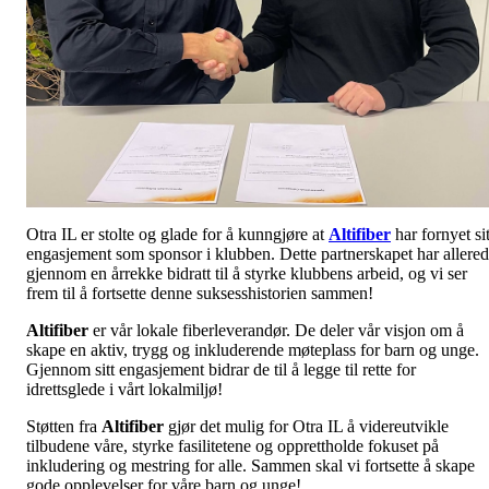
Otra IL er stolte og glade for å kunngjøre at
Altifiber
har fornyet sit
engasjement som sponsor i klubben. Dette partnerskapet har allere
gjennom en årrekke bidratt til å styrke klubbens arbeid, og vi ser
frem til å fortsette denne suksesshistorien sammen!
Altifiber
er vår lokale fiberleverandør. De deler vår visjon om å
skape en aktiv, trygg og inkluderende møteplass for barn og unge.
Gjennom sitt engasjement bidrar de til å legge til rette for
idrettsglede i vårt lokalmiljø!
Støtten fra
Altifiber
gjør det mulig for Otra IL å videreutvikle
tilbudene våre, styrke fasilitetene og opprettholde fokuset på
inkludering og mestring for alle. Sammen skal vi fortsette å skape
gode opplevelser for våre barn og unge!