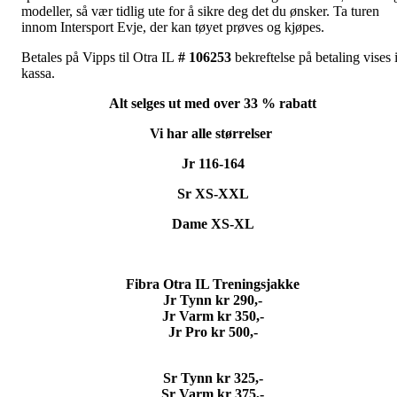
modeller, så vær tidlig ute for å sikre deg det du ønsker. Ta turen
innom Intersport Evje, der kan tøyet prøves og kjøpes.
Betales på Vipps til Otra IL
# 106253
bekreftelse på betaling vises 
kassa.
Alt selges ut med over 33 % rabatt
Vi har alle størrelser
Jr 116-164
Sr XS-XXL
Dame XS-XL
Fibra Otra IL Treningsjakke
Jr Tynn kr 290,-
Jr Varm kr 350,-
Jr Pro kr 500,-
Sr Tynn kr 325,-
Sr Varm kr 375,-