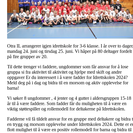
Otra IL arrangerer igjen idrettskole for 3-6 klasse. I år over to dager
mandag 24. juni og tirsdag 25. juni. Vi håper på 80 deltager fordelt
på fire grupper av 20.
Til dette trenger vi faddere, ungdommer som får ansvar for å lose
gruppa si fra aktivitet til aktivitet og hjelpe med skift og andre
oppgaver Er du interessert i å være fadder for Idrettskolen 2024?
Meld deg på i dag og bidra til en morsom og aktiv opplevelse for
barna!
Vi søker 8 ungdommer , 4 jenter og 4 gutter i aldersgruppen 15-18
år til å være faddere. Som fadder får du muligheten til å være en
viktig støttespiller og rollemodell for deltakerne på Idrettskolen.
Fadderne vil få tildelt ansvar for en gruppe med deltakere og bidra t
en trygg og morsom opplevelse under Idrettskolen 2024. Dette er e
flott mulighet til å være en positiv rollemodell for barna og bidra til