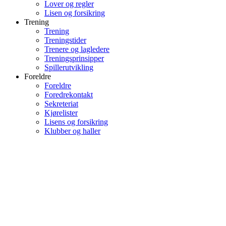
Lover og regler
Lisen og forsikring
Trening
Trening
Treningstider
Trenere og lagledere
Treningsprinsipper
Spillerutvikling
Foreldre
Foreldre
Foredrekontakt
Sekreteriat
Kjørelister
Lisens og forsikring
Klubber og haller