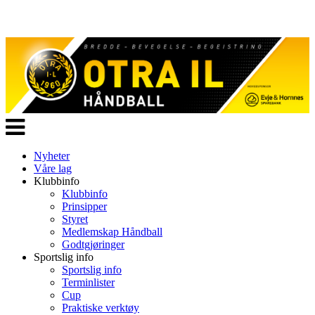
Veksle
navigasjon
Nyheter
Våre lag
Klubbinfo
Klubbinfo
Prinsipper
Styret
Medlemskap Håndball
Godtgjøringer
Sportslig info
Sportslig info
Terminlister
Cup
Praktiske verktøy