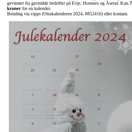
gevinster fra gavmilde bedrifter på Evje, Hornnes og Åseral. Kun
7
kroner
for en kalender.
Betaling via vipps (Otrakalenderen 2024, #852416) eller kontant.