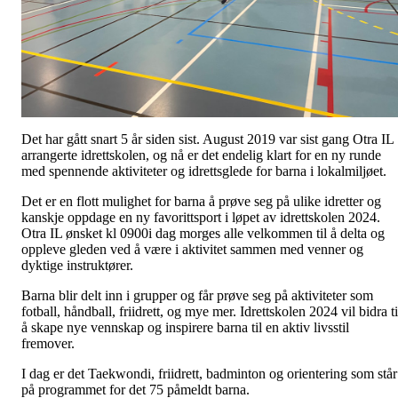
Det har gått snart 5 år siden sist. August 2019 var sist gang Otra IL
arrangerte idrettskolen, og nå er det endelig klart for en ny runde
med spennende aktiviteter og idrettsglede for barna i lokalmiljøet.
Det er en flott mulighet for barna å prøve seg på ulike idretter og
kanskje oppdage en ny favorittsport i løpet av idrettskolen 2024.
Otra IL ønsket kl 0900i dag morges alle velkommen til å delta og
oppleve gleden ved å være i aktivitet sammen med venner og
dyktige instruktører.
Barna blir delt inn i grupper og får prøve seg på aktiviteter som
fotball, håndball, friidrett, og mye mer. Idrettskolen 2024 vil bidra ti
å skape nye vennskap og inspirere barna til en aktiv livsstil
fremover.
I dag er det Taekwondi, friidrett, badminton og orientering som står
på programmet for det 75 påmeldt barna.