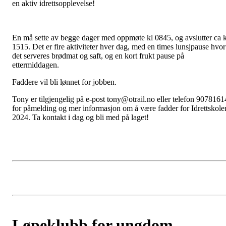
en aktiv idrettsopplevelse!
En må sette av begge dager med oppmøte kl 0845, og avslutter ca k
1515. Det er fire aktiviteter hver dag, med en times lunsjpause hvor
det serveres brødmat og saft, og en kort frukt pause på
ettermiddagen.
Faddere vil bli lønnet for jobben.
Tony er tilgjengelig på e-post tony@otrail.no eller telefon 9078161
for påmelding og mer informasjon om å være fadder for Idrettskole
2024. Ta kontakt i dag og bli med på laget!
Løpeklubb for ungdom