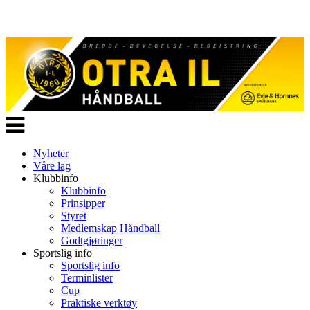
Veksle
navigasjon
Nyheter
Våre lag
Klubbinfo
Klubbinfo
Prinsipper
Styret
Medlemskap Håndball
Godtgjøringer
Sportslig info
Sportslig info
Terminlister
Cup
Praktiske verktøy