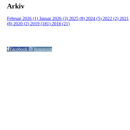
Arkiv
Februar 2026 (1)
Januar 2026 (3)
2025 (8)
2024 (5)
2022 (2)
2021
(8)
2020 (2)
2019 (181)
2018 (21)
Følg oss på:
Facebook
Instagram
© Otra IL