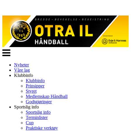
Veksle
navigasjon
Nyheter
Våre lag
Klubbinfo
Klubbinfo
Prinsipper
Styret
Medlemskap Håndball
Godtgjøringer
Sportslig info
Sportslig info
Terminlister
Cup
Praktiske verktøy