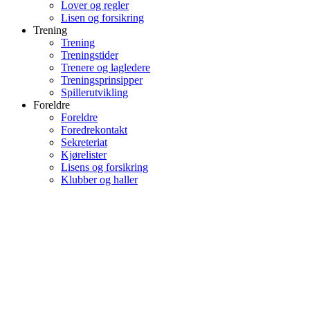
Lover og regler
Lisen og forsikring
Trening
Trening
Treningstider
Trenere og lagledere
Treningsprinsipper
Spillerutvikling
Foreldre
Foreldre
Foredrekontakt
Sekreteriat
Kjørelister
Lisens og forsikring
Klubber og haller