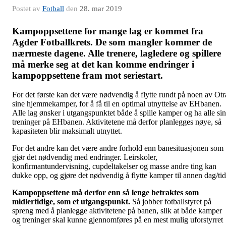
Postet av
Fotball
den
28. mar 2019
Kampoppsettene for mange lag er kommet fra
Agder Fotballkrets. De som mangler kommer de
nærmeste dagene. Alle trenere, lagledere og spillere
må merke seg at det kan komme endringer i
kampoppsettene fram mot seriestart.
For det første kan det være nødvendig å flytte rundt på noen av Otr
sine hjemmekamper, for å få til en optimal utnyttelse av EHbanen.
Alle lag ønsker i utgangspunktet både å spille kamper og ha alle si
treninger på EHbanen. Aktivitetene må derfor planlegges nøye, så
kapasiteten blir maksimalt utnyttet.
For det andre kan det være andre forhold enn banesituasjonen som
gjør det nødvendig med endringer. Leirskoler,
konfirmantundervisning, cupdeltakelser og masse andre ting kan
dukke opp, og gjøre det nødvendig å flytte kamper til annen dag/tid
Kampoppsettene må derfor enn så lenge betraktes som
midlertidige, som et utgangspunkt.
Så jobber fotballstyret på
spreng med å planlegge aktivitetene på banen, slik at både kamper
og treninger skal kunne gjennomføres på en mest mulig uforstyrret