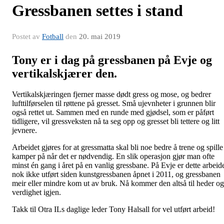
Gressbanen settes i stand
Postet av
Fotball
den
20. mai 2019
Tony er i dag på gressbanen på Evje og
vertikalskjærer den.
Vertikalskjæringen fjerner masse dødt gress og mose, og bedrer
lufttilførselen til røttene på gresset. Små ujevnheter i grunnen blir
også rettet ut. Sammen med en runde med gjødsel, som er påført
tidligere, vil gressveksten nå ta seg opp og gresset bli tettere og litt
jevnere.
Arbeidet gjøres for at gressmatta skal bli noe bedre å trene og spille
kamper på når det er nødvendig. En slik operasjon gjør man ofte
minst én gang i året på en vanlig gressbane. På Evje er dette arbeid
nok ikke utført siden kunstgressbanen åpnet i 2011, og gressbanen
meir eller mindre kom ut av bruk. Nå kommer den altså til heder og
verdighet igjen.
Takk til Otra ILs daglige leder Tony Halsall for vel utført arbeid!