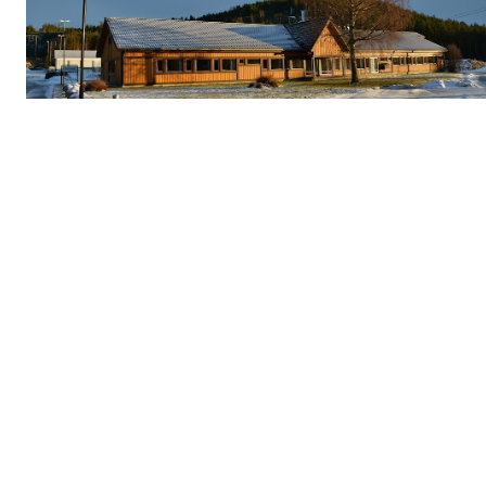
Agder Energi sitt administrasjonsbygg ved Evje stadion i januar 2019.
Foto: Geir Daasvatn
Kategori
Alle innlegg
Anlegg (12)
Arrangement (5)
Cup (13)
Dommer (4)
Dugnad (5)
Vis alle
RSS