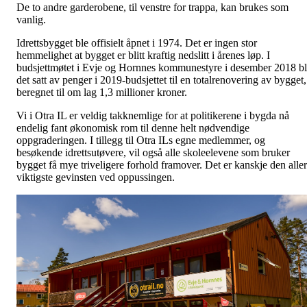
De to andre garderobene, til venstre for trappa, kan brukes som
vanlig.
Idrettsbygget ble offisielt åpnet i 1974. Det er ingen stor
hemmelighet at bygget er blitt kraftig nedslitt i årenes løp. I
budsjettmøtet i Evje og Hornnes kommunestyre i desember 2018 b
det satt av penger i 2019-budsjettet til en totalrenovering av bygget,
beregnet til om lag 1,3 millioner kroner.
Vi i Otra IL er veldig takknemlige for at politikerene i bygda nå
endelig fant økonomisk rom til denne helt nødvendige
oppgraderingen. I tillegg til Otra ILs egne medlemmer, og
besøkende idrettsutøvere, vil også alle skoleelevene som bruker
bygget få mye triveligere forhold framover. Det er kanskje den aller
viktigste gevinsten ved oppussingen.