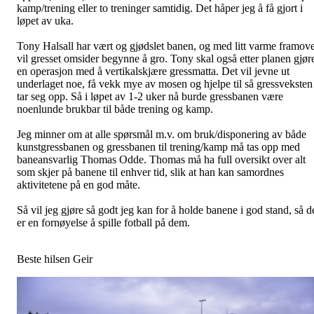
kamp/trening eller to treninger samtidig. Det håper jeg å få gjort i
løpet av uka.
Tony Halsall har vært og gjødslet banen, og med litt varme framov
vil gresset omsider begynne å gro. Tony skal også etter planen gjør
en operasjon med å vertikalskjære gressmatta. Det vil jevne ut
underlaget noe, få vekk mye av mosen og hjelpe til så gressveksten
tar seg opp. Så i løpet av 1-2 uker nå burde gressbanen være
noenlunde brukbar til både trening og kamp.
Jeg minner om at alle spørsmål m.v. om bruk/disponering av både
kunstgressbanen og gressbanen til trening/kamp må tas opp med
baneansvarlig Thomas Odde. Thomas må ha full oversikt over alt
som skjer på banene til enhver tid, slik at han kan samordnes
aktivitetene på en god måte.
Så vil jeg gjøre så godt jeg kan for å holde banene i god stand, så d
er en fornøyelse å spille fotball på dem.
Beste hilsen Geir