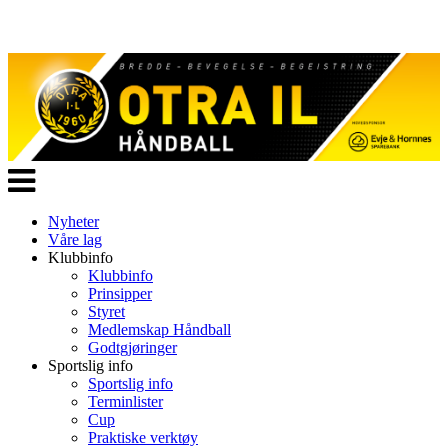
Veksle
navigasjon
Nyheter
Våre lag
Klubbinfo
Klubbinfo
Prinsipper
Styret
Medlemskap Håndball
Godtgjøringer
Sportslig info
Sportslig info
Terminlister
Cup
Praktiske verktøy