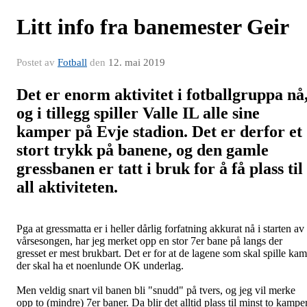
Litt info fra banemester Geir
Postet av
Fotball
den
12. mai 2019
Det er enorm aktivitet i fotballgruppa nå
og i tillegg spiller Valle IL alle sine
kamper på Evje stadion. Det er derfor et
stort trykk på banene, og den gamle
gressbanen er tatt i bruk for å få plass til
all aktiviteten.
Pga at gressmatta er i heller dårlig forfatning akkurat nå i starten av
vårsesongen, har jeg merket opp en stor 7er bane på langs der
gresset er mest brukbart. Det er for at de lagene som skal spille ka
der skal ha et noenlunde OK underlag.
Men veldig snart vil banen bli "snudd" på tvers, og jeg vil merke
opp to (mindre) 7er baner. Da blir det alltid plass til minst to kamper