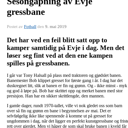
Sesongåpning av Evje
gressbane
Postet av
Fotball
den
9. mai 2019
Det har ved en feil blitt satt opp to
kamper samtidig på Evje i dag. Men det
løser seg fint ved at den ene kampen
spilles på gressbanen.
I går var Tony Halsall på plass med traktoren og gjødslet banen.
Banemester Bob klippet gresset for første gang i år. I dag har det
duskregnet litt, slik at banen er fin og grønn. Og - ikke minst - myk
og god å løpe på. Bob har skrittet opp og merket banen med stor
presisjon. Han har en sikker skrittlengde, den mannen.
I gamle dager, rundt 1970-tallet, ville vi nok gledet oss som barn
over så fin og grønn en bane i begynnelsen av mai. Det er
selvfølgelig ikke like spennende å komme ut på gresset for
ungdommen i dag, når det ligger en perfekt kunstgressbane og frist
rett over gjerdet. Men vi håper de som skal bruke banen i kveld får