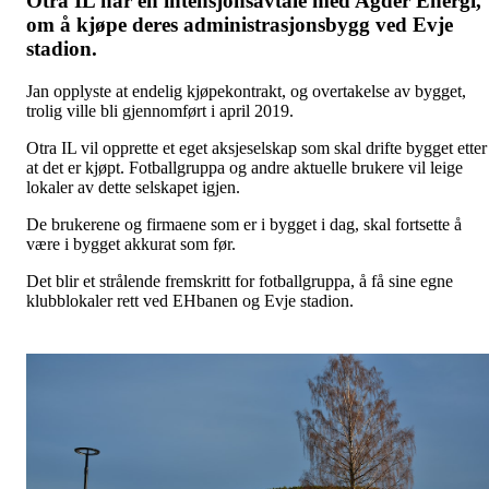
Otra IL har en intensjonsavtale med Agder Energi,
om å kjøpe deres administrasjonsbygg ved Evje
stadion.
Jan opplyste at endelig kjøpekontrakt, og overtakelse av bygget,
trolig ville bli gjennomført i april 2019.
Otra IL vil opprette et eget aksjeselskap som skal drifte bygget etter
at det er kjøpt. Fotballgruppa og andre aktuelle brukere vil leige
lokaler av dette selskapet igjen.
De brukerene og firmaene som er i bygget i dag, skal fortsette å
være i bygget akkurat som før.
Det blir et strålende fremskritt for fotballgruppa, å få sine egne
klubblokaler rett ved EHbanen og Evje stadion.