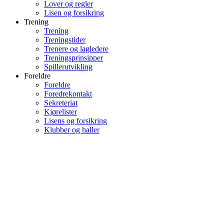
Lover og regler
Lisen og forsikring
Trening
Trening
Treningstider
Trenere og lagledere
Treningsprinsipper
Spillerutvikling
Foreldre
Foreldre
Foredrekontakt
Sekreteriat
Kjørelister
Lisens og forsikring
Klubber og haller