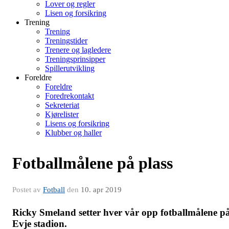
Lover og regler
Lisen og forsikring
Trening
Trening
Treningstider
Trenere og lagledere
Treningsprinsipper
Spillerutvikling
Foreldre
Foreldre
Foredrekontakt
Sekreteriat
Kjørelister
Lisens og forsikring
Klubber og haller
Fotballmålene på plass
Postet av
Fotball
den
10. apr 2019
Ricky Smeland setter hver vår opp fotballmålene p
Evje stadion.