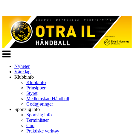
Veksle
navigasjon
Nyheter
Våre lag
Klubbinfo
Klubbinfo
Prinsipper
Styret
Medlemskap Håndball
Godtgjøringer
Sportslig info
Sportslig info
Terminlister
Cup
Praktiske verktøy