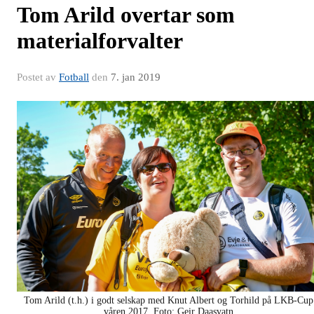
Tom Arild overtar som
materialforvalter
Postet av
Fotball
den
7. jan 2019
Tom Arild (t.h.) i godt selskap med Knut Albert og Torhild på LKB-Cup
våren 2017. Foto: Geir Daasvatn