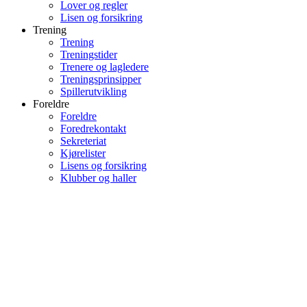
Lover og regler
Lisen og forsikring
Trening
Trening
Treningstider
Trenere og lagledere
Treningsprinsipper
Spillerutvikling
Foreldre
Foreldre
Foredrekontakt
Sekreteriat
Kjørelister
Lisens og forsikring
Klubber og haller