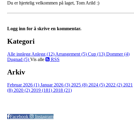
Du er hjertelig velkommen på laget, Tom Arild :)
Logg inn for å skrive en kommentar.
Kategori
Alle innlegg
Anlegg (12)
Arrangement (5)
Cup (13)
Dommer (4)
Dugnad (5)
Vis alle
RSS
Arkiv
Februar 2026 (1)
Januar 2026 (3)
2025 (8)
2024 (5)
2022 (2)
2021
(8)
2020 (2)
2019 (181)
2018 (21)
Følg oss på:
Facebook
Instagram