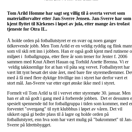
Tom Arild Homme har sagt seg villig til å overta vervet som
materialforvalter etter Jan-Sverre Jensen. Jan-Sverre har som
kjent flyttet til Kirkenes i løpet av jula, etter mange års trofast
tjeneste for Otra IL.
Å holde orden på fotballutstyret er en svær og noen ganger
tidkrevende jobb. Men Tom Arild er en veldig ryddig og flink man
som vil skli rett inn i jobben. Han er også godt kjent med rutinene 
miljøet i fotballgruppa, etter flere år som trener for Jenter f. 2006
sammen med Knut Albert Hauan og Torhild Anette Brenna. Vi er
veldig takknemlige for at han vil påta seg vervet. Fotballstyret har
vært litt tynt besatt det siste året, med bare fire styremedlemmer. De
med å få med flere dyktige frivillige inn i styret har derfor vært et
stort mål. Jan-Sverre var etter eget ønske ikke med i styret.
Formelt vil Tom Arild ta til i vervet etter styremøte 30. januar. Men
han er alt nå godt i gang med å forberede jobben. Det er dessuten e
spesielt spennende tid for fotballgruppa i tiden som kommer, med e
forventet "overgang" til nytt klubbhus i løpet av våren. Det vil
sikkert også gi bedre plass til å lagre og holde orden på
fotballutstyret, enn hva som har vært mulig på "bakrommet" til Jan-
Sverre på Idrettsbygget.