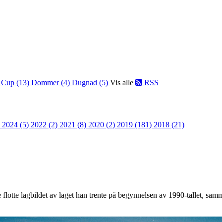
)
Cup (13)
Dommer (4)
Dugnad (5)
Vis alle
RSS
)
2024 (5)
2022 (2)
2021 (8)
2020 (2)
2019 (181)
2018 (21)
 flotte lagbildet av laget han trente på begynnelsen av 1990-tallet, sa