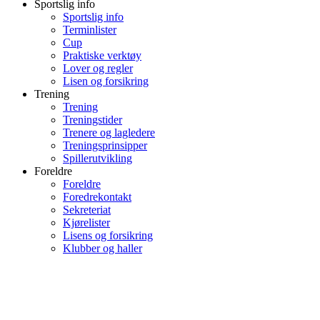
Sportslig info
Sportslig info
Terminlister
Cup
Praktiske verktøy
Lover og regler
Lisen og forsikring
Trening
Trening
Treningstider
Trenere og lagledere
Treningsprinsipper
Spillerutvikling
Foreldre
Foreldre
Foredrekontakt
Sekreteriat
Kjørelister
Lisens og forsikring
Klubber og haller