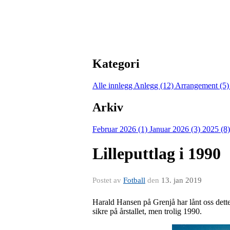
Kategori
Alle innlegg
Anlegg (12)
Arrangement (5
Arkiv
Februar 2026 (1)
Januar 2026 (3)
2025 (8
Lilleputtlag i 1990
Postet av
Fotball
den
13. jan 2019
Harald Hansen på Grenjå har lånt oss dette
sikre på årstallet, men trolig 1990.