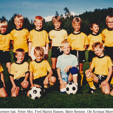
a venstre bak: Petter Moi, Fred Martin Hansen, Børje Remme, Ole Kristian Mo