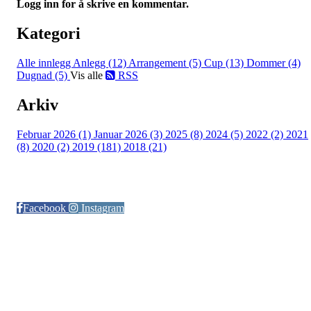
Logg inn for å skrive en kommentar.
Kategori
Alle innlegg
Anlegg (12)
Arrangement (5)
Cup (13)
Dommer (4)
Dugnad (5)
Vis alle
RSS
Arkiv
Februar 2026 (1)
Januar 2026 (3)
2025 (8)
2024 (5)
2022 (2)
2021
(8)
2020 (2)
2019 (181)
2018 (21)
Følg oss på:
Facebook
Instagram
© Otra IL