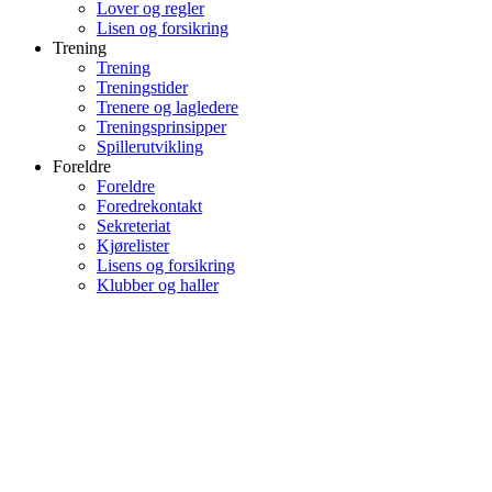
Lover og regler
Lisen og forsikring
Trening
Trening
Treningstider
Trenere og lagledere
Treningsprinsipper
Spillerutvikling
Foreldre
Foreldre
Foredrekontakt
Sekreteriat
Kjørelister
Lisens og forsikring
Klubber og haller