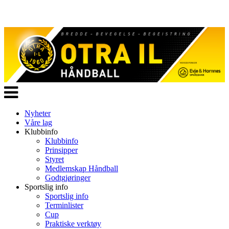
Veksle
navigasjon
Nyheter
Våre lag
Klubbinfo
Klubbinfo
Prinsipper
Styret
Medlemskap Håndball
Godtgjøringer
Sportslig info
Sportslig info
Terminlister
Cup
Praktiske verktøy