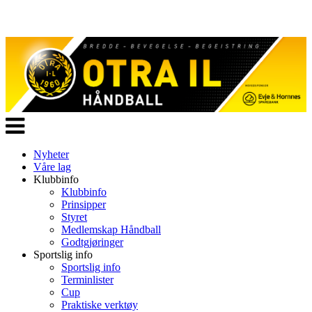
Veksle
navigasjon
Nyheter
Våre lag
Klubbinfo
Klubbinfo
Prinsipper
Styret
Medlemskap Håndball
Godtgjøringer
Sportslig info
Sportslig info
Terminlister
Cup
Praktiske verktøy