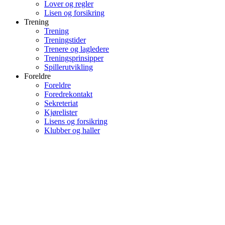
Lover og regler
Lisen og forsikring
Trening
Trening
Treningstider
Trenere og lagledere
Treningsprinsipper
Spillerutvikling
Foreldre
Foreldre
Foredrekontakt
Sekreteriat
Kjørelister
Lisens og forsikring
Klubber og haller