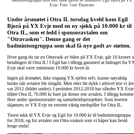
badmintongruppa imot den rause gaven av innehaver Egil Bjorå på YX
Evje. Foto: Geir Daasvatn
Under årsmøtet i Otra IL torsdag kveld kom Egil
Bjorå på YX Evje med en ny sjekk på 10.000 kr til
Otra IL, som et ledd i sponsoravtalen om
"Otravasken". Denne gang er det
badmintongruppa som skal få nye godt av støtten.
Hver gang du tar en Otravask av bilen på YX Evje, går 10 kroner 
betalingen til Otra IL! I Egil har i tillegg garantert at bidraget fra Y
Evje skal være minimum 10.000 kr hvert år.
Ingen på årsmøtet, ikke engang YX-sjefen selv, kunne nøyaktig
huske når avtalen ble inngått. Men etter litt dykk i arkivet tror vi åre
var 2012 (bildet under). I perioden 2012-2018 har således YX Evje
tilført Otra IL 70.000 kr bare på denne ene avtalen. I tillegg komme
flere andre sponsoravtaler og samarbeidsprosjekter. Som leseren
skjønner, er YX Evje en enormt viktig medspiller for Otra IL.
Tusen takk til YX Evje og Egil for 10.000 kr til badmintongruppa
for 2018, og for avtalen om Otra-vasken som vi håper kan bestå
lenge enda!