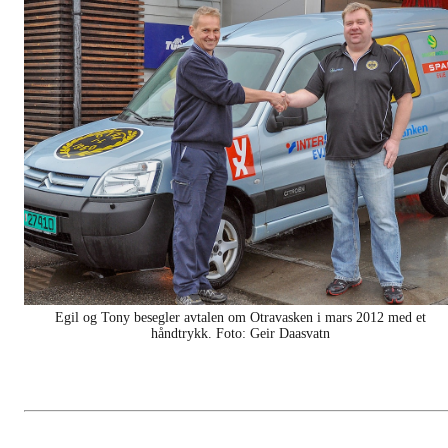
Egil og Tony besegler avtalen om Otravasken i mars 2012 med et
håndtrykk. Foto: Geir Daasvatn