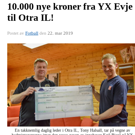
10.000 nye kroner fra YX Evje
til Otra IL!
Postet av
Fotball
den
22. mar 2019
En takknemlig daglig leder i Otra IL, Tony Halsall, tar på vegne av