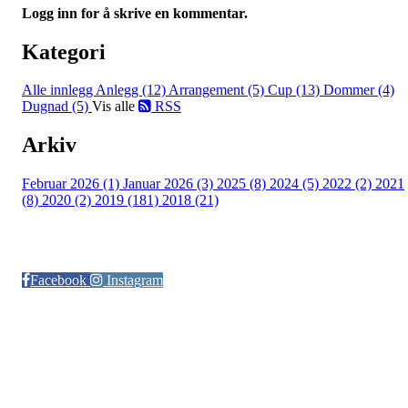
Logg inn for å skrive en kommentar.
Kategori
Alle innlegg
Anlegg (12)
Arrangement (5)
Cup (13)
Dommer (4)
Dugnad (5)
Vis alle
RSS
Arkiv
Februar 2026 (1)
Januar 2026 (3)
2025 (8)
2024 (5)
2022 (2)
2021
(8)
2020 (2)
2019 (181)
2018 (21)
Følg oss på:
Facebook
Instagram
© Otra IL