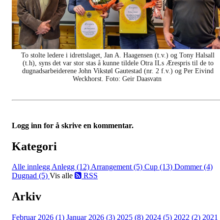
To stolte ledere i idrettslaget, Jan A. Haagensen (t.v.) og Tony Halsall
(t.h), syns det var stor stas å kunne tildele Otra ILs Ærespris til de to
dugnadsarbeiderene John Vikstøl Gautestad (nr. 2 f.v.) og Per Eivind
Weckhorst. Foto: Geir Daasvatn
Logg inn for å skrive en kommentar.
Kategori
Alle innlegg
Anlegg (12)
Arrangement (5)
Cup (13)
Dommer (4)
Dugnad (5)
Vis alle
RSS
Arkiv
Februar 2026 (1)
Januar 2026 (3)
2025 (8)
2024 (5)
2022 (2)
2021