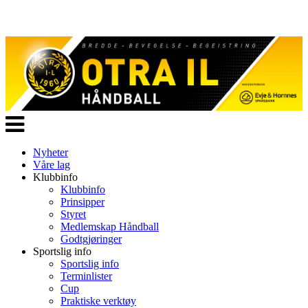
Veksle
navigasjon
Nyheter
Våre lag
Klubbinfo
Klubbinfo
Prinsipper
Styret
Medlemskap Håndball
Godtgjøringer
Sportslig info
Sportslig info
Terminlister
Cup
Praktiske verktøy