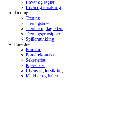
Lover og regler
Lisen og forsikring
Trening
Trening
Treningstider
Trenere og lagledere
Treningsprinsipper
Spillerutvikling
Foreldre
Foreldre
Foredrekontakt
Sekreteriat
Kjørelister
Lisens og forsikring
Klubber og haller