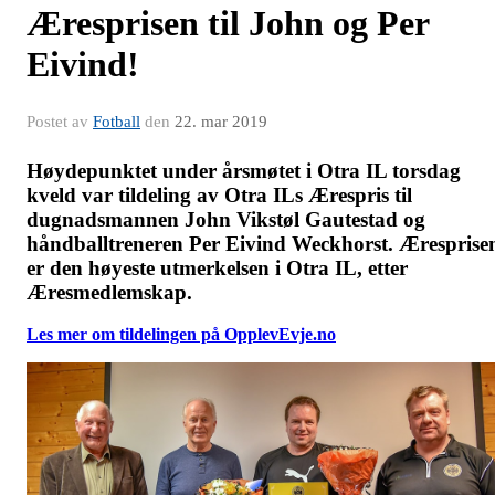
Æresprisen til John og Per
Eivind!
Postet av
Fotball
den
22. mar 2019
Høydepunktet under årsmøtet i Otra IL torsdag
kveld var tildeling av Otra ILs Ærespris til
dugnadsmannen John Vikstøl Gautestad og
håndballtreneren Per Eivind Weckhorst. Æresprise
er den høyeste utmerkelsen i Otra IL, etter
Æresmedlemskap.
Les mer om tildelingen på OpplevEvje.no