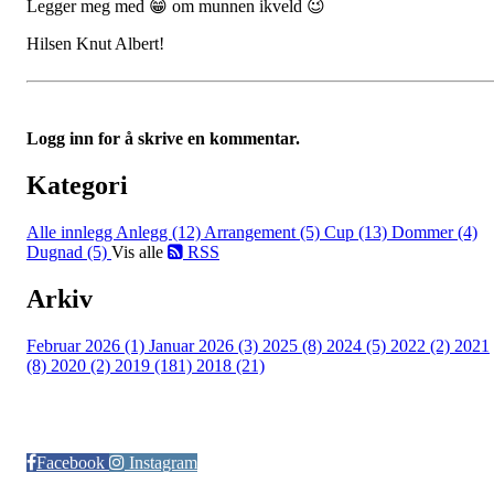
Legger meg med 😁 om munnen ikveld 😉
Hilsen Knut Albert!
Logg inn for å skrive en kommentar.
Kategori
Alle innlegg
Anlegg (12)
Arrangement (5)
Cup (13)
Dommer (4)
Dugnad (5)
Vis alle
RSS
Arkiv
Februar 2026 (1)
Januar 2026 (3)
2025 (8)
2024 (5)
2022 (2)
2021
(8)
2020 (2)
2019 (181)
2018 (21)
Følg oss på:
Facebook
Instagram