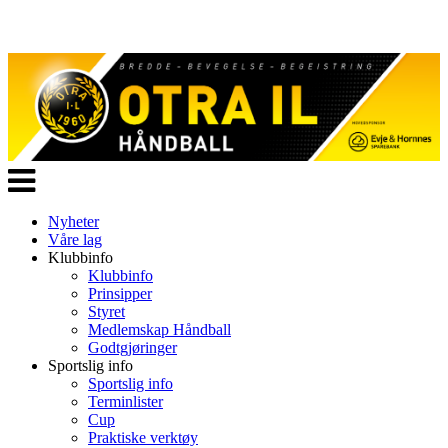
Veksle
navigasjon
Nyheter
Våre lag
Klubbinfo
Klubbinfo
Prinsipper
Styret
Medlemskap Håndball
Godtgjøringer
Sportslig info
Sportslig info
Terminlister
Cup
Praktiske verktøy