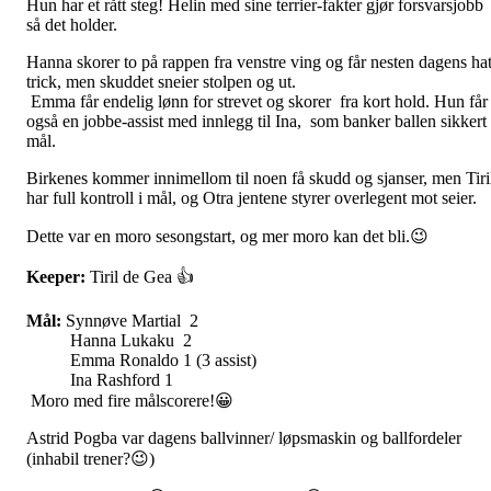
Hun har et rått steg! Helin med sine terrier-fakter gjør forsvarsjobb
så det holder.
Hanna skorer to på rappen fra venstre ving og får nesten dagens hat
trick, men skuddet sneier stolpen og ut.
Emma får endelig lønn for strevet og skorer fra kort hold. Hun får
også en jobbe-assist med innlegg til Ina, som banker ballen sikkert 
mål.
Birkenes kommer innimellom til noen få skudd og sjanser, men Tiri
har full kontroll i mål, og Otra jentene styrer overlegent mot seier.
Dette var en moro sesongstart, og mer moro kan det bli.😉
Keeper:
Tiril de Gea 👍
Mål:
Synnøve Martial 2
Hanna Lukaku 2
Emma Ronaldo 1 (3 assist)
Ina Rashford 1
Moro med fire målscorere!😀
Astrid Pogba var dagens ballvinner/ løpsmaskin og ballfordeler
(inhabil trener?😉)