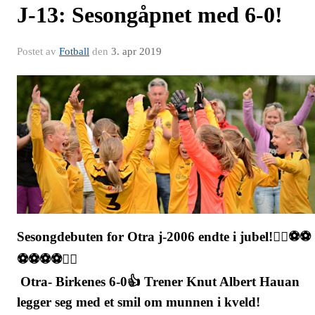
J-13: Sesongåpnet med 6-0!
Postet av
Fotball
den
3. apr 2019
Sesongdebuten for Otra j-2006 endte i jubel!🤸‍♀️⚽️⚽️
⚽️⚽️⚽️⚽️🤸‍♀️
Otra- Birkenes 6-0👍 Trener Knut Albert Hauan
legger seg med et smil om munnen i kveld!