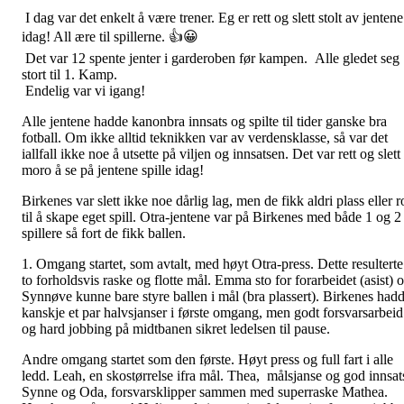
I dag var det enkelt å være trener. Eg er rett og slett stolt av jentene
idag! All ære til spillerne. 👍😀
Det var 12 spente jenter i garderoben før kampen. Alle gledet seg
stort til 1. Kamp.
Endelig var vi igang!
Alle jentene hadde kanonbra innsats og spilte til tider ganske bra
fotball. Om ikke alltid teknikken var av verdensklasse, så var det
iallfall ikke noe å utsette på viljen og innsatsen. Det var rett og slett
moro å se på jentene spille idag!
Birkenes var slett ikke noe dårlig lag, men de fikk aldri plass eller r
til å skape eget spill. Otra-jentene var på Birkenes med både 1 og 2
spillere så fort de fikk ballen.
1. Omgang startet, som avtalt, med høyt Otra-press. Dette resulterte
to forholdsvis raske og flotte mål. Emma sto for forarbeidet (asist) 
Synnøve kunne bare styre ballen i mål (bra plassert). Birkenes had
kanskje et par halvsjanser i første omgang, men godt forsvarsarbeid
og hard jobbing på midtbanen sikret ledelsen til pause.
Andre omgang startet som den første. Høyt press og full fart i alle
ledd. Leah, en skostørrelse ifra mål. Thea, målsjanse og god innsat
Synne og Oda, forsvarsklipper sammen med superraske Mathea.