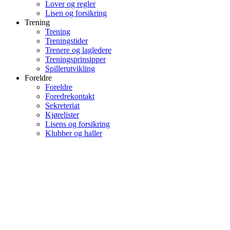
Lover og regler
Lisen og forsikring
Trening
Trening
Treningstider
Trenere og lagledere
Treningsprinsipper
Spillerutvikling
Foreldre
Foreldre
Foredrekontakt
Sekreteriat
Kjørelister
Lisens og forsikring
Klubber og haller