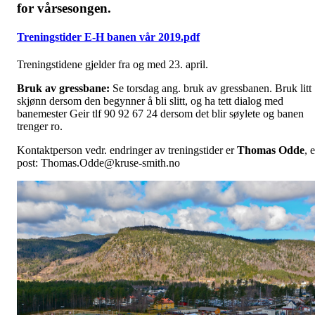
for vårsesongen.
Treningstider E-H banen vår 2019.pdf
Treningstidene gjelder fra og med 23. april.
Bruk av gressbane:
Se torsdag ang. bruk av gressbanen. Bruk litt
skjønn dersom den begynner å bli slitt, og ha tett dialog med
banemester Geir tlf 90 92 67 24 dersom det blir søylete og banen
trenger ro.
Kontaktperson vedr. endringer av treningstider er
Thomas Odde
, e
post: Thomas.Odde@kruse-smith.no