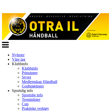
Veksle
navigasjon
Nyheter
Våre lag
Klubbinfo
Klubbinfo
Prinsipper
Styret
Medlemskap Håndball
Godtgjøringer
Sportslig info
Sportslig info
Terminlister
Cup
Praktiske verktøy