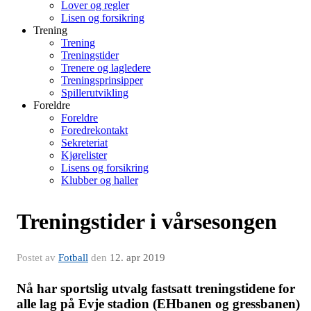
Lover og regler
Lisen og forsikring
Trening
Trening
Treningstider
Trenere og lagledere
Treningsprinsipper
Spillerutvikling
Foreldre
Foreldre
Foredrekontakt
Sekreteriat
Kjørelister
Lisens og forsikring
Klubber og haller
Treningstider i vårsesongen
Postet av
Fotball
den
12. apr 2019
Nå har sportslig utvalg fastsatt treningstidene for
alle lag på Evje stadion (EHbanen og gressbanen)