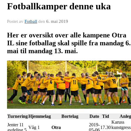
Fotballkamper denne uka
Postet av
Fotball
den
6. mai 2019
Her er oversikt over alle kampene Otra
IL sine fotballag skal spille fra mandag 6.
mai til mandag 13. mai.
Turnering
Hjemmelag
Bortelag
Dato
Tid
Anle
Karuss
Jenter 11
2019-
Våg 1
Otra
17.30
kunstgress
avdeling 5
05-06