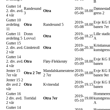
B
Gutter 14
Randesund
2019-
Dønnesta
2. div. avd.
Otra
18.00
3
05-06
gress 2
4 vår
Gutter 10
2019-
Evje KG 
avdeling
Otra
Randesund 5
18.00
05-08
banen 7er
11
Gutter 11
Donn
2019-
Lille stadi
Otra
18.25
avdeling 5
Lovva1
05-08
A
Gutter 15
2019-
Kristiansa
2. div. avd.
Gimletroll
Otra
20.30
05-08
kunstgress
2 vår
Gutter 14
2019-
Evje KG 
2. div. avd.
Otra
Fløy-Flekkerøy
18.00
05-09
banen
4 vår
Jenter 15
Mandalskameratene
2019-
Evje KG 
Otra 2 7er
18.00
7er vår
2 7er
05-09
banen 9er
Jenter 15 2
2019-
Evje KG 
div avd 2
Otra
Kvinesdal
19.15
05-09
banen
vår
Gutter 16
Hommere
2019-
2 div. avd.
Torridal
Otra 7er
19.00
kunstgress
05-10
2 vår
A
Gutter 14
2019-
Hommere