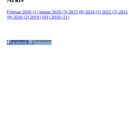
Februar 2026 (1)
Januar 2026 (3)
2025 (8)
2024 (5)
2022 (2)
2021
(8)
2020 (2)
2019 (181)
2018 (21)
Følg oss på:
Facebook
Instagram
© Otra IL