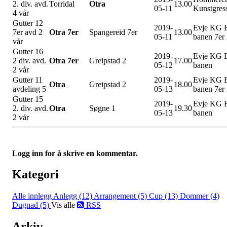
2. div. avd.
Torridal
Otra
13.00
05-11
Kunstgres
4 vår
Gutter 12
2019-
Evje KG 
7er avd 2
Otra 7er
Spangereid 7er
13.00
05-11
banen 7er
vår
Gutter 16
2019-
Evje KG 
2 div. avd.
Otra 7er
Greipstad 2
17.00
05-12
banen
2 vår
Gutter 11
2019-
Evje KG 
Otra
Greipstad 2
18.00
avdeling 5
05-13
banen 7er
Gutter 15
2019-
Evje KG 
2. div. avd.
Otra
Søgne 1
19.30
05-13
banen
2 vår
Logg inn for å skrive en kommentar.
Kategori
Alle innlegg
Anlegg (12)
Arrangement (5)
Cup (13)
Dommer (4)
Dugnad (5)
Vis alle
RSS
Arkiv