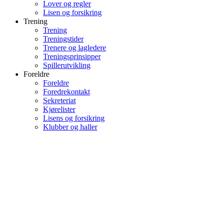
Lover og regler
Lisen og forsikring
Trening
Trening
Treningstider
Trenere og lagledere
Treningsprinsipper
Spillerutvikling
Foreldre
Foreldre
Foredrekontakt
Sekreteriat
Kjørelister
Lisens og forsikring
Klubber og haller