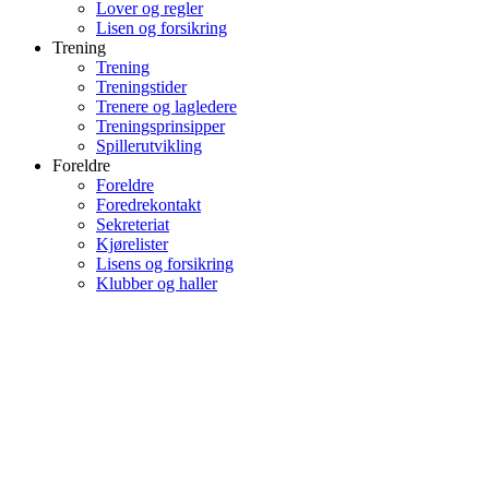
Lover og regler
Lisen og forsikring
Trening
Trening
Treningstider
Trenere og lagledere
Treningsprinsipper
Spillerutvikling
Foreldre
Foreldre
Foredrekontakt
Sekreteriat
Kjørelister
Lisens og forsikring
Klubber og haller