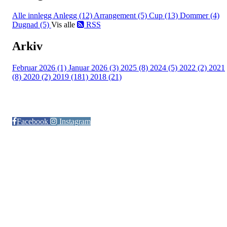
Alle innlegg
Anlegg (12)
Arrangement (5)
Cup (13)
Dommer (4)
Dugnad (5)
Vis alle
RSS
Arkiv
Februar 2026 (1)
Januar 2026 (3)
2025 (8)
2024 (5)
2022 (2)
2021
(8)
2020 (2)
2019 (181)
2018 (21)
Følg oss på:
Facebook
Instagram
© Otra IL