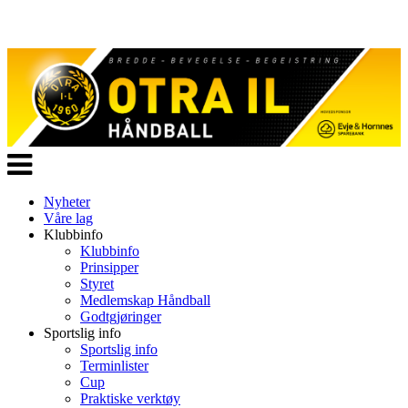
Veksle
navigasjon
Nyheter
Våre lag
Klubbinfo
Klubbinfo
Prinsipper
Styret
Medlemskap Håndball
Godtgjøringer
Sportslig info
Sportslig info
Terminlister
Cup
Praktiske verktøy