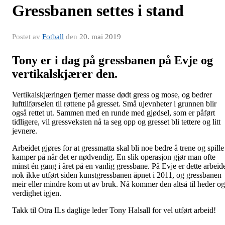
Gressbanen settes i stand
Postet av
Fotball
den
20. mai 2019
Tony er i dag på gressbanen på Evje og
vertikalskjærer den.
Vertikalskjæringen fjerner masse dødt gress og mose, og bedrer
lufttilførselen til røttene på gresset. Små ujevnheter i grunnen blir
også rettet ut. Sammen med en runde med gjødsel, som er påført
tidligere, vil gressveksten nå ta seg opp og gresset bli tettere og litt
jevnere.
Arbeidet gjøres for at gressmatta skal bli noe bedre å trene og spille
kamper på når det er nødvendig. En slik operasjon gjør man ofte
minst én gang i året på en vanlig gressbane. På Evje er dette arbeid
nok ikke utført siden kunstgressbanen åpnet i 2011, og gressbanen
meir eller mindre kom ut av bruk. Nå kommer den altså til heder og
verdighet igjen.
Takk til Otra ILs daglige leder Tony Halsall for vel utført arbeid!