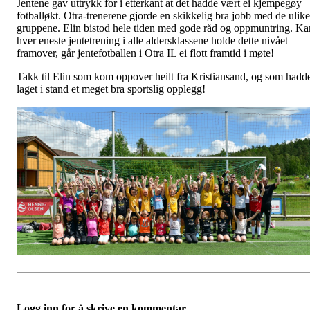
Jentene gav uttrykk for i etterkant at det hadde vært ei kjempegøy
fotballøkt. Otra-trenerene gjorde en skikkelig bra jobb med de ulike
gruppene. Elin bistod hele tiden med gode råd og oppmuntring. Ka
hver eneste jentetrening i alle aldersklassene holde dette nivået
framover, går jentefotballen i Otra IL ei flott framtid i møte!
Takk til Elin som kom oppover heilt fra Kristiansand, og som hadd
laget i stand et meget bra sportslig opplegg!
Logg inn for å skrive en kommentar.