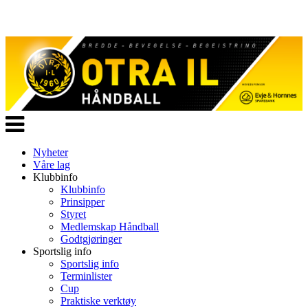
Veksle
navigasjon
Nyheter
Våre lag
Klubbinfo
Klubbinfo
Prinsipper
Styret
Medlemskap Håndball
Godtgjøringer
Sportslig info
Sportslig info
Terminlister
Cup
Praktiske verktøy