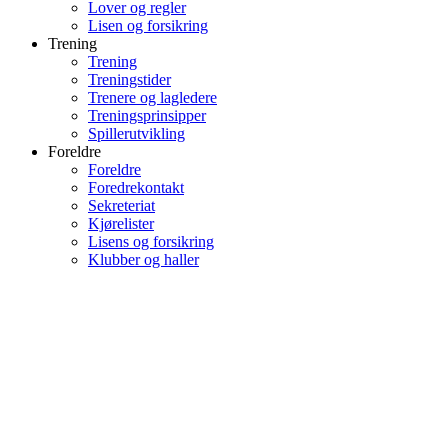
Lover og regler
Lisen og forsikring
Trening
Trening
Treningstider
Trenere og lagledere
Treningsprinsipper
Spillerutvikling
Foreldre
Foreldre
Foredrekontakt
Sekreteriat
Kjørelister
Lisens og forsikring
Klubber og haller