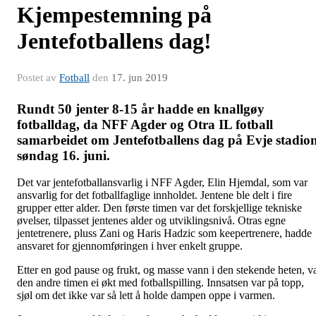
Kjempestemning på
Jentefotballens dag!
Postet av
Fotball
den
17. jun 2019
Rundt 50 jenter 8-15 år hadde en knallgøy
fotballdag, da NFF Agder og Otra IL fotball
samarbeidet om Jentefotballens dag på Evje stadio
søndag 16. juni.
Det var jentefotballansvarlig i NFF Agder, Elin Hjemdal, som var
ansvarlig for det fotballfaglige innholdet. Jentene ble delt i fire
grupper etter alder. Den første timen var det forskjellige tekniske
øvelser, tilpasset jentenes alder og utviklingsnivå. Otras egne
jentetrenere, pluss Zani og Haris Hadzic som keepertrenere, hadde
ansvaret for gjennomføringen i hver enkelt gruppe.
Etter en god pause og frukt, og masse vann i den stekende heten, v
den andre timen ei økt med fotballspilling. Innsatsen var på topp,
sjøl om det ikke var så lett å holde dampen oppe i varmen.