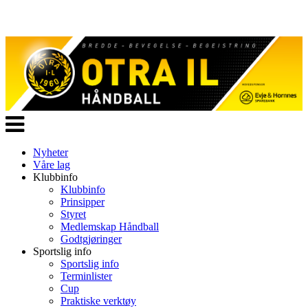
Veksle
navigasjon
Nyheter
Våre lag
Klubbinfo
Klubbinfo
Prinsipper
Styret
Medlemskap Håndball
Godtgjøringer
Sportslig info
Sportslig info
Terminlister
Cup
Praktiske verktøy