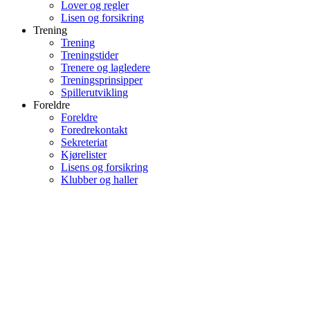
Lover og regler
Lisen og forsikring
Trening
Trening
Treningstider
Trenere og lagledere
Treningsprinsipper
Spillerutvikling
Foreldre
Foreldre
Foredrekontakt
Sekreteriat
Kjørelister
Lisens og forsikring
Klubber og haller