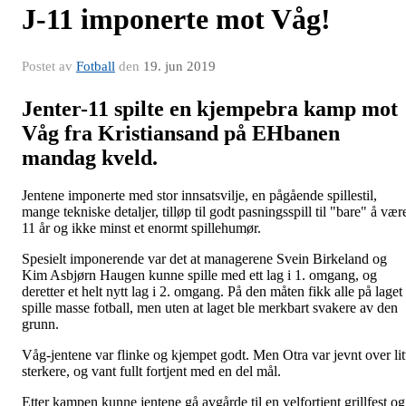
J-11 imponerte mot Våg!
Postet av
Fotball
den
19. jun 2019
Jenter-11 spilte en kjempebra kamp mot
Våg fra Kristiansand på EHbanen
mandag kveld.
Jentene imponerte med stor innsatsvilje, en pågående spillestil,
mange tekniske detaljer, tilløp til godt pasningsspill til "bare" å vær
11 år og ikke minst et enormt spillehumør.
Spesielt imponerende var det at managerene Svein Birkeland og
Kim Asbjørn Haugen kunne spille med ett lag i 1. omgang, og
deretter et helt nytt lag i 2. omgang. På den måten fikk alle på laget
spille masse fotball, men uten at laget ble merkbart svakere av den
grunn.
Våg-jentene var flinke og kjempet godt. Men Otra var jevnt over lit
sterkere, og vant fullt fortjent med en del mål.
Etter kampen kunne jentene gå avgårde til en velfortjent grillfest og