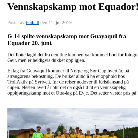
Vennskapskamp mot Equador
Postet av
Fotball
den
11. jul 2019
G-14 spilte vennskapskamp mot Guayaquil fra
Equador 20. juni.
Det flotte lagbildet fra den fine kampen var kommet bort for fotogr
Geir, men er heldigvis dukket opp igjen.
Et lag fra Guayaquil kommer til Norge og Sør Cup hvert år, på
arrangørens bekostning. De bruker alltid å ha et opphold hos
TrollAktiv på Syrtveit, før de reiser nedover til Kristiansand på
cupen. Nesten hvert år blir det da også tid til en vennskapelig
oppkjøringskamp mot et Otra-lag på Evje. Det setter vi stor pris på!