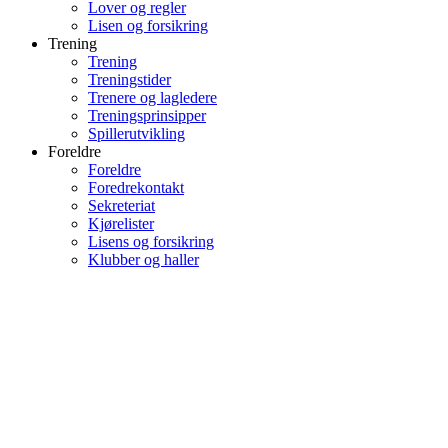
Lover og regler
Lisen og forsikring
Trening
Trening
Treningstider
Trenere og lagledere
Treningsprinsipper
Spillerutvikling
Foreldre
Foreldre
Foredrekontakt
Sekreteriat
Kjørelister
Lisens og forsikring
Klubber og haller