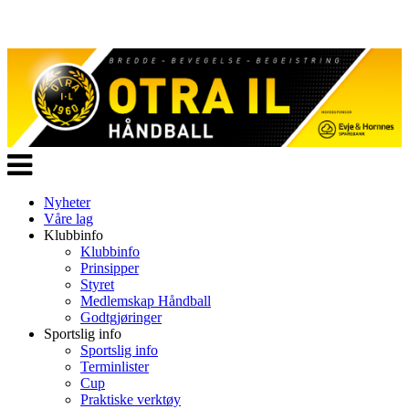
Veksle
navigasjon
Nyheter
Våre lag
Klubbinfo
Klubbinfo
Prinsipper
Styret
Medlemskap Håndball
Godtgjøringer
Sportslig info
Sportslig info
Terminlister
Cup
Praktiske verktøy