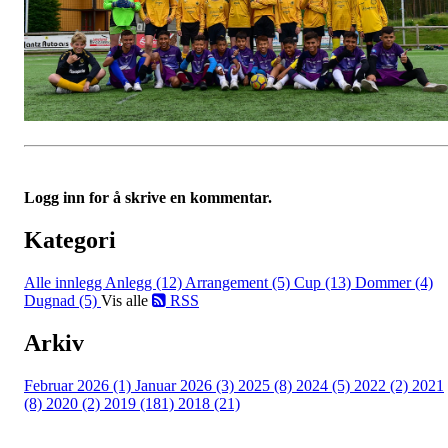
Logg inn for å skrive en kommentar.
Kategori
Alle innlegg
Anlegg (12)
Arrangement (5)
Cup (13)
Dommer (4)
Dugnad (5)
Vis alle
RSS
Arkiv
Februar 2026 (1)
Januar 2026 (3)
2025 (8)
2024 (5)
2022 (2)
2021
(8)
2020 (2)
2019 (181)
2018 (21)