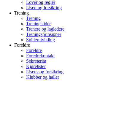
Lover og regler
Lisen og forsikring
Trening
Trening
Treningstider
Trenere og lagledere
Treningsprinsipper
Spillerutvikling
Foreldre
Foreldre
Foredrekontakt
Sekreteriat
Kjørelister
Lisens og forsikring
Klubber og haller