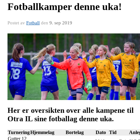
Fotballkamper denne uka!
Postet av
Fotball
den
9. sep 2019
Her er oversikten over alle kampene til
Otra IL sine fotballag denne uka.
Turnering
Hjemmelag
Bortelag
Dato
Tid
Anle
Gutter 12