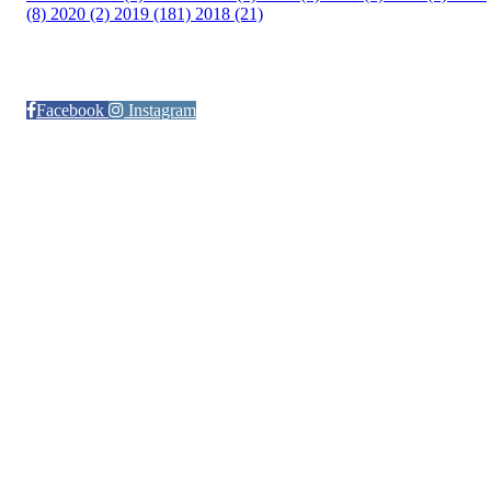
(8)
2020 (2)
2019 (181)
2018 (21)
Følg oss på:
Facebook
Instagram
© Otra IL