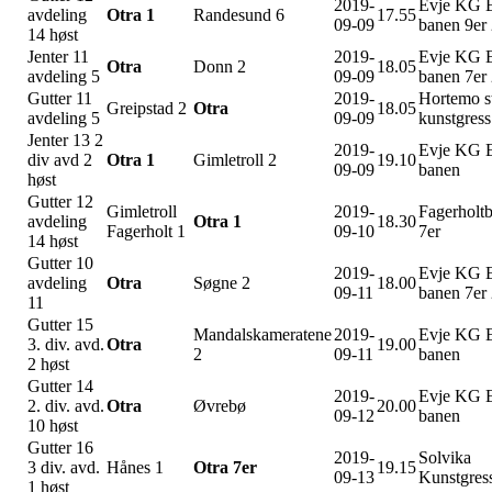
2019-
Evje KG 
avdeling
Otra 1
Randesund 6
17.55
09-09
banen 9er
14 høst
Jenter 11
2019-
Evje KG 
Otra
Donn 2
18.05
avdeling 5
09-09
banen 7er
Gutter 11
2019-
Hortemo s
Greipstad 2
Otra
18.05
avdeling 5
09-09
kunstgress
Jenter 13 2
2019-
Evje KG 
div avd 2
Otra 1
Gimletroll 2
19.10
09-09
banen
høst
Gutter 12
Gimletroll
2019-
Fagerholt
avdeling
Otra 1
18.30
Fagerholt 1
09-10
7er
14 høst
Gutter 10
2019-
Evje KG 
avdeling
Otra
Søgne 2
18.00
09-11
banen 7er
11
Gutter 15
Mandalskameratene
2019-
Evje KG 
3. div. avd.
Otra
19.00
2
09-11
banen
2 høst
Gutter 14
2019-
Evje KG 
2. div. avd.
Otra
Øvrebø
20.00
09-12
banen
10 høst
Gutter 16
2019-
Solvika
3 div. avd.
Hånes 1
Otra 7er
19.15
09-13
Kunstgres
1 høst