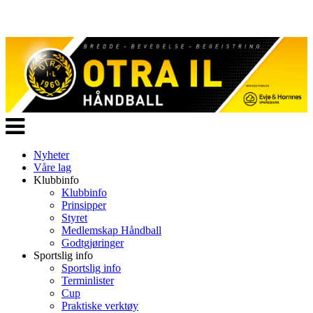
Veksle
navigasjon
Nyheter
Våre lag
Klubbinfo
Klubbinfo
Prinsipper
Styret
Medlemskap Håndball
Godtgjøringer
Sportslig info
Sportslig info
Terminlister
Cup
Praktiske verktøy