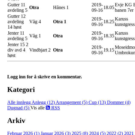
Gutter 11
2019-
Evje KG 
Otra
Hånes 1
18.05
avdeling 5
09-16
banen 7er
Gutter 12
2019-
Karuss
avdeling
Våg 4
Otra 1
18.25
09-16
kunstgress
14 høst
Jenter 11
2019-
Karuss
Våg 1
Otra
18.35
avdeling 5
09-16
kunstgress
Jenter 15 2
2019-
Moseidmo
div avd 4
Vindbjart 2
Otra
19.15
09-16
Umbrokuns
høst
Logg inn for å skrive en kommentar.
Kategori
Alle innlegg
Anlegg (12)
Arrangement (5)
Cup (13)
Dommer (4)
Dugnad (5)
Vis alle
RSS
Arkiv
Februar 2026 (1)
Januar 2026 (3)
2025 (8)
2024 (5)
2022 (2)
2021