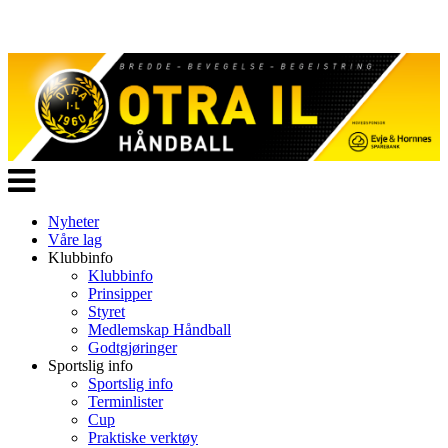
Veksle
navigasjon
Nyheter
Våre lag
Klubbinfo
Klubbinfo
Prinsipper
Styret
Medlemskap Håndball
Godtgjøringer
Sportslig info
Sportslig info
Terminlister
Cup
Praktiske verktøy