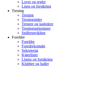
Lover og regler
Lisen og forsikring
Trening
Trening
Treningstider
Trenere og lagledere
Treningsprinsipper
Spillerutvikling
Foreldre
Foreldre
Foredrekontakt
Sekreteriat
Kjørelister
Lisens og forsikring
Klubber og haller