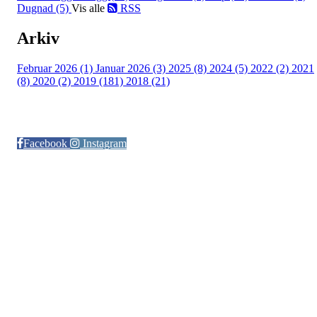
Dugnad (5)
Vis alle
RSS
Arkiv
Februar 2026 (1)
Januar 2026 (3)
2025 (8)
2024 (5)
2022 (2)
2021
(8)
2020 (2)
2019 (181)
2018 (21)
Følg oss på:
Facebook
Instagram
© Otra IL