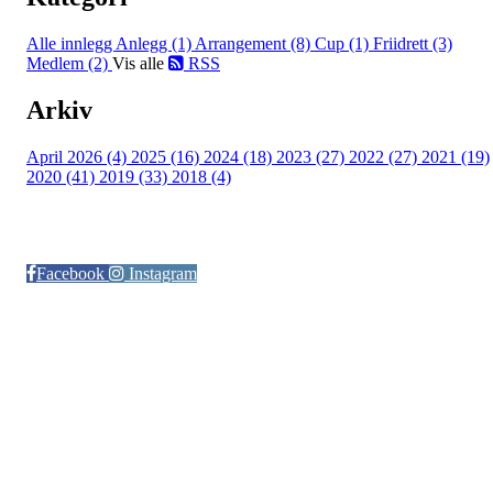
Alle innlegg
Anlegg (1)
Arrangement (8)
Cup (1)
Friidrett (3)
Medlem (2)
Vis alle
RSS
Arkiv
April 2026 (4)
2025 (16)
2024 (18)
2023 (27)
2022 (27)
2021 (19)
2020 (41)
2019 (33)
2018 (4)
Følg oss på:
Facebook
Instagram
© Otra IL