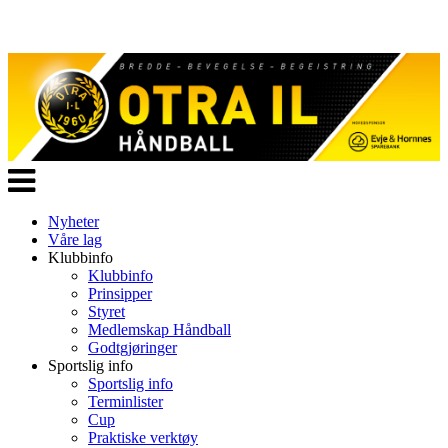
Veksle
navigasjon
Nyheter
Våre lag
Klubbinfo
Klubbinfo
Prinsipper
Styret
Medlemskap Håndball
Godtgjøringer
Sportslig info
Sportslig info
Terminlister
Cup
Praktiske verktøy