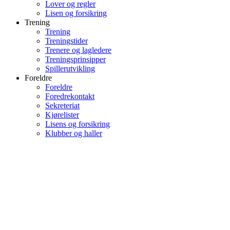
Lover og regler
Lisen og forsikring
Trening
Trening
Treningstider
Trenere og lagledere
Treningsprinsipper
Spillerutvikling
Foreldre
Foreldre
Foredrekontakt
Sekreteriat
Kjørelister
Lisens og forsikring
Klubber og haller