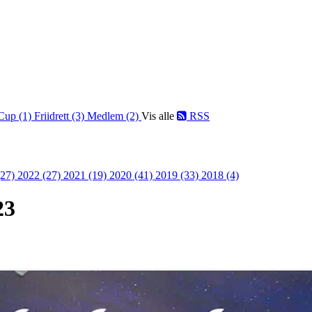
Cup (1)
Friidrett (3)
Medlem (2)
Vis alle
RSS
(27)
2022 (27)
2021 (19)
2020 (41)
2019 (33)
2018 (4)
23