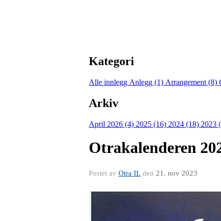
Kategori
Alle innlegg
Anlegg (1)
Arrangement (8)
Arkiv
April 2026 (4)
2025 (16)
2024 (18)
2023 
Otrakalenderen 20
Postet av
Otra IL
den
21. nov 2023