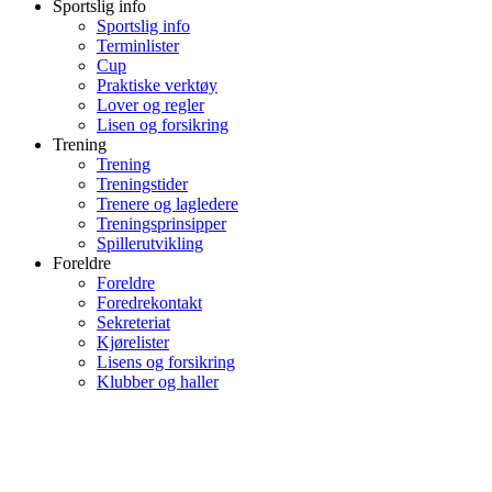
Sportslig info
Sportslig info
Terminlister
Cup
Praktiske verktøy
Lover og regler
Lisen og forsikring
Trening
Trening
Treningstider
Trenere og lagledere
Treningsprinsipper
Spillerutvikling
Foreldre
Foreldre
Foredrekontakt
Sekreteriat
Kjørelister
Lisens og forsikring
Klubber og haller