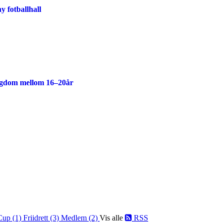
y fotballhall
ngdom mellom 16–20år
Cup (1)
Friidrett (3)
Medlem (2)
Vis alle
RSS