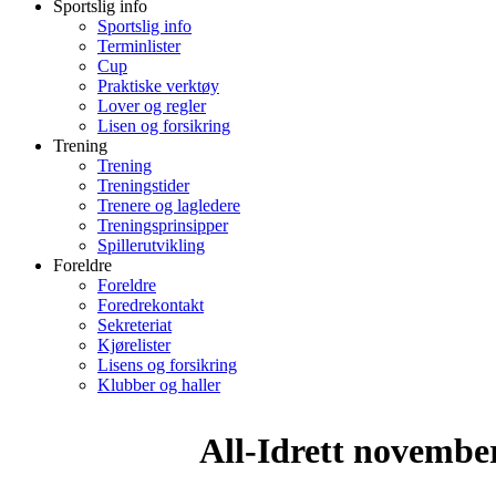
Sportslig info
Sportslig info
Terminlister
Cup
Praktiske verktøy
Lover og regler
Lisen og forsikring
Trening
Trening
Treningstider
Trenere og lagledere
Treningsprinsipper
Spillerutvikling
Foreldre
Foreldre
Foredrekontakt
Sekreteriat
Kjørelister
Lisens og forsikring
Klubber og haller
All-Idrett november