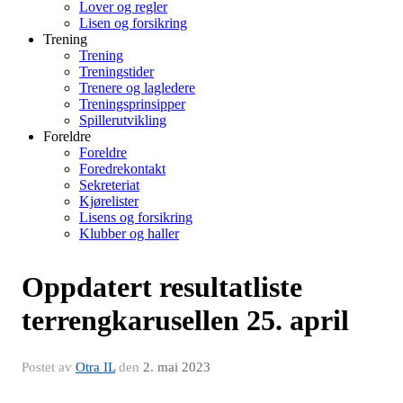
Lover og regler
Lisen og forsikring
Trening
Trening
Treningstider
Trenere og lagledere
Treningsprinsipper
Spillerutvikling
Foreldre
Foreldre
Foredrekontakt
Sekreteriat
Kjørelister
Lisens og forsikring
Klubber og haller
Oppdatert resultatliste
terrengkarusellen 25. april
Postet av
Otra IL
den
2. mai 2023