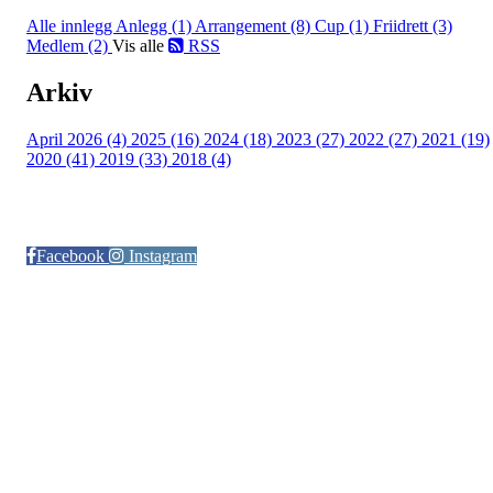
Alle innlegg
Anlegg (1)
Arrangement (8)
Cup (1)
Friidrett (3)
Medlem (2)
Vis alle
RSS
Arkiv
April 2026 (4)
2025 (16)
2024 (18)
2023 (27)
2022 (27)
2021 (19)
2020 (41)
2019 (33)
2018 (4)
Følg oss på:
Facebook
Instagram
© Otra IL