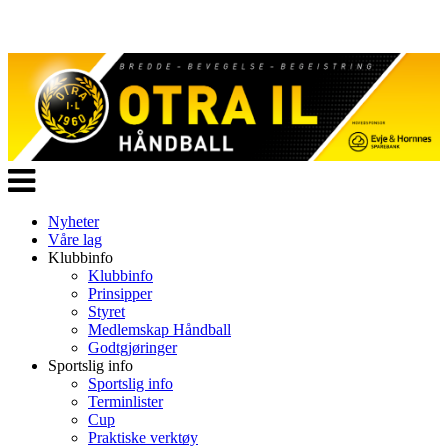
Veksle
navigasjon
Nyheter
Våre lag
Klubbinfo
Klubbinfo
Prinsipper
Styret
Medlemskap Håndball
Godtgjøringer
Sportslig info
Sportslig info
Terminlister
Cup
Praktiske verktøy