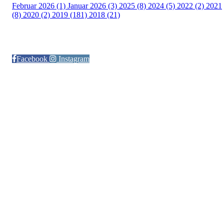
Februar 2026 (1)
Januar 2026 (3)
2025 (8)
2024 (5)
2022 (2)
2021
(8)
2020 (2)
2019 (181)
2018 (21)
Følg oss på:
Facebook
Instagram
© Otra IL