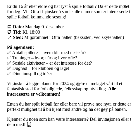
Er du 16 år eller eldre og har lyst å spille fotball? Da er dette møtet
for deg! Vi i Otra IL ønsker å samle alle damer som er interesserte i
spille fotball kommende sesong!
📅
Dato:
Mandag 9. desember
⏰
Tid:
Kl. 18:00
📍
Sted:
Miljørommet i Otra-hallen (baksiden, ved skytehallen)
På agendaen:
✅ Antall spillere – hvem blir med neste år?
✅ Treninger – hvor, når og hvor ofte?
✅ Sosiale aktiviteter – er det interesse for det?
✅ Dugnad – for klubben og laget
✅ Dine innspill og idéer
Vi ønsker å legge planer for 2024 og gjøre damelaget vårt til et
fantastisk sted for fotballglede, fellesskap og utvikling.
Alle
interesserte er velkommen!
Enten du har spilt fotball før eller bare vil prøve noe nytt, er dette e
perfekt mulighet til å bli kjent med andre og ha det gøy på banen.
Kjenner du noen som kan være interesserte? Del invitasjonen eller 
dem med! 🙌