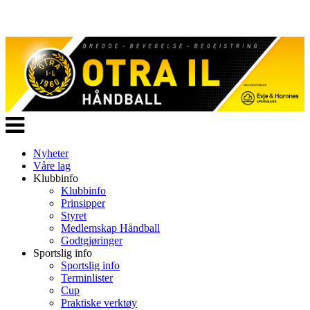
Veksle
navigasjon
Nyheter
Våre lag
Klubbinfo
Klubbinfo
Prinsipper
Styret
Medlemskap Håndball
Godtgjøringer
Sportslig info
Sportslig info
Terminlister
Cup
Praktiske verktøy