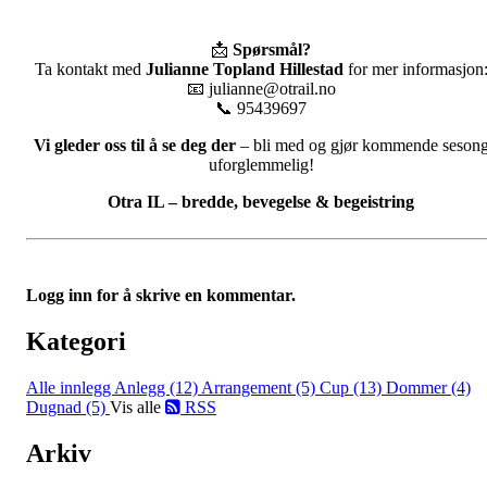
📩
Spørsmål?
Ta kontakt med
Julianne Topland Hillestad
for mer informasjon
📧 julianne@otrail.no
📞 95439697
Vi gleder oss til å se deg der
– bli med og gjør kommende seson
uforglemmelig!
Otra IL – bredde, bevegelse & begeistring
Logg inn for å skrive en kommentar.
Kategori
Alle innlegg
Anlegg (12)
Arrangement (5)
Cup (13)
Dommer (4)
Dugnad (5)
Vis alle
RSS
Arkiv