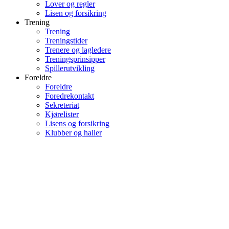
Lover og regler
Lisen og forsikring
Trening
Trening
Treningstider
Trenere og lagledere
Treningsprinsipper
Spillerutvikling
Foreldre
Foreldre
Foredrekontakt
Sekreteriat
Kjørelister
Lisens og forsikring
Klubber og haller