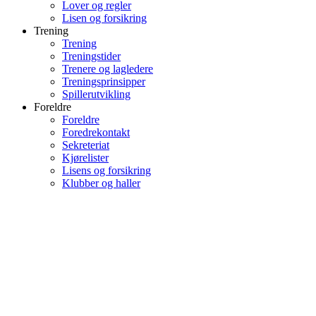
Lover og regler
Lisen og forsikring
Trening
Trening
Treningstider
Trenere og lagledere
Treningsprinsipper
Spillerutvikling
Foreldre
Foreldre
Foredrekontakt
Sekreteriat
Kjørelister
Lisens og forsikring
Klubber og haller