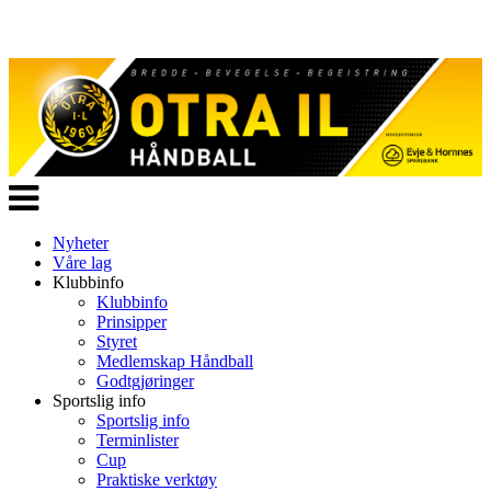
Veksle
navigasjon
Nyheter
Våre lag
Klubbinfo
Klubbinfo
Prinsipper
Styret
Medlemskap Håndball
Godtgjøringer
Sportslig info
Sportslig info
Terminlister
Cup
Praktiske verktøy