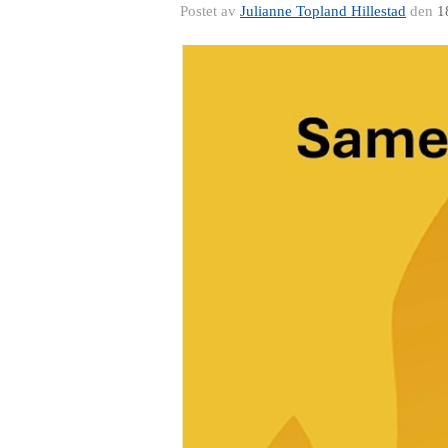
Postet av
Julianne Topland Hillestad
den
1