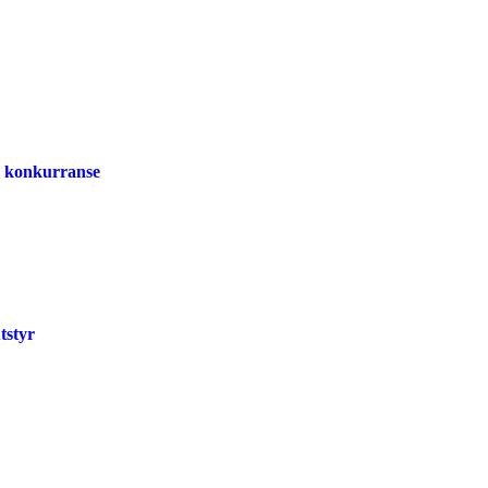
pp konkurranse
tstyr