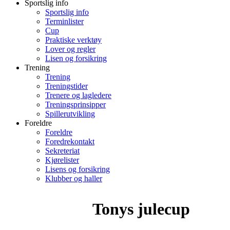
Sportslig info
Sportslig info
Terminlister
Cup
Praktiske verktøy
Lover og regler
Lisen og forsikring
Trening
Trening
Treningstider
Trenere og lagledere
Treningsprinsipper
Spillerutvikling
Foreldre
Foreldre
Foredrekontakt
Sekreteriat
Kjørelister
Lisens og forsikring
Klubber og haller
Tonys julecup