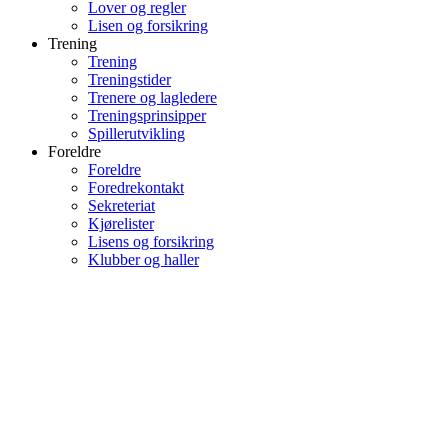
Lover og regler
Lisen og forsikring
Trening
Trening
Treningstider
Trenere og lagledere
Treningsprinsipper
Spillerutvikling
Foreldre
Foreldre
Foredrekontakt
Sekreteriat
Kjørelister
Lisens og forsikring
Klubber og haller