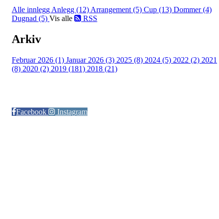
Alle innlegg
Anlegg (12)
Arrangement (5)
Cup (13)
Dommer (4)
Dugnad (5)
Vis alle
RSS
Arkiv
Februar 2026 (1)
Januar 2026 (3)
2025 (8)
2024 (5)
2022 (2)
2021
(8)
2020 (2)
2019 (181)
2018 (21)
Følg oss på:
Facebook
Instagram
© Otra IL