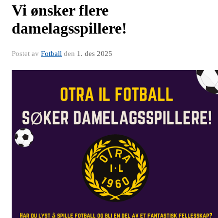
Vi ønsker flere
damelagsspillere!
Postet av
Fotball
den
1. des 2025