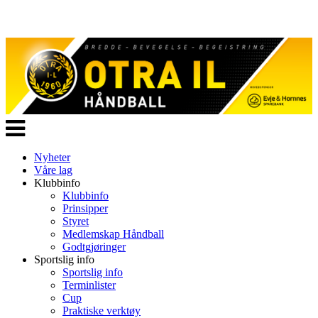
Veksle
navigasjon
Nyheter
Våre lag
Klubbinfo
Klubbinfo
Prinsipper
Styret
Medlemskap Håndball
Godtgjøringer
Sportslig info
Sportslig info
Terminlister
Cup
Praktiske verktøy