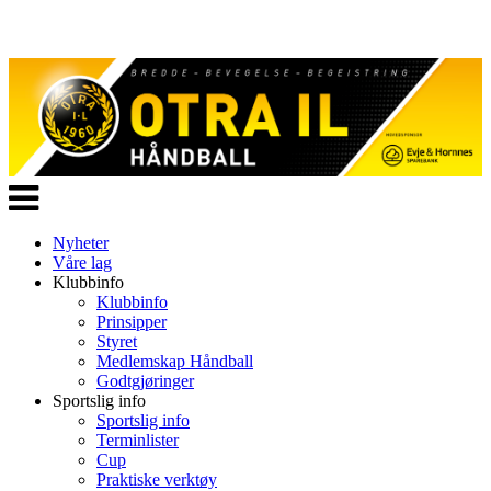
Veksle
navigasjon
Nyheter
Våre lag
Klubbinfo
Klubbinfo
Prinsipper
Styret
Medlemskap Håndball
Godtgjøringer
Sportslig info
Sportslig info
Terminlister
Cup
Praktiske verktøy