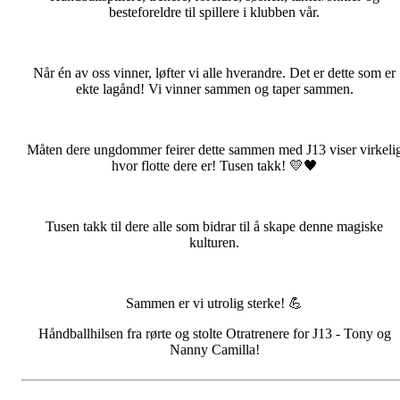
besteforeldre til spillere i klubben vår.
Når én av oss vinner, løfter vi alle hverandre. Det er dette som er
ekte lagånd! Vi vinner sammen og taper sammen.
Måten dere ungdommer feirer dette sammen med J13 viser virkeli
hvor flotte dere er! Tusen takk! 💛🖤
Tusen takk til dere alle som bidrar til å skape denne magiske
kulturen.
Sammen er vi utrolig sterke! 💪
Håndballhilsen fra rørte og stolte Otratrenere for J13 - Tony og
Nanny Camilla!