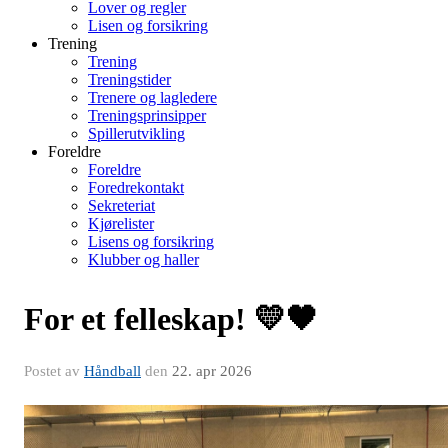
Lover og regler
Lisen og forsikring
Trening
Trening
Treningstider
Trenere og lagledere
Treningsprinsipper
Spillerutvikling
Foreldre
Foreldre
Foredrekontakt
Sekreteriat
Kjørelister
Lisens og forsikring
Klubber og haller
For et felleskap! 💛🖤
Postet av
Håndball
den
22. apr 2026