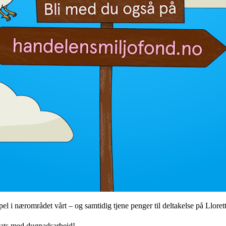
pel i nærområdet vårt – og samtidig tjene penger til deltakelse på Llore
sats med dugnadsarbeid!