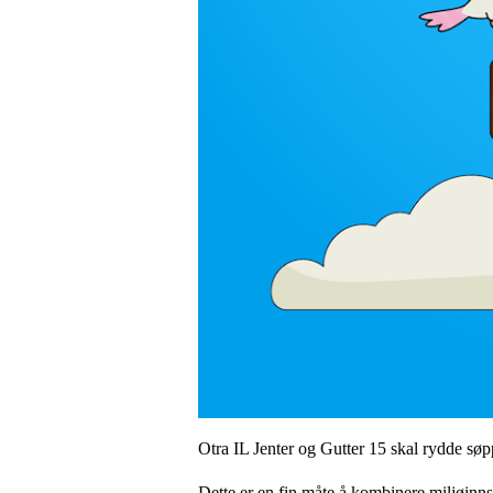
Otra IL Jenter og Gutter 15 skal rydde søp
Dette er en fin måte å kombinere miljøinn