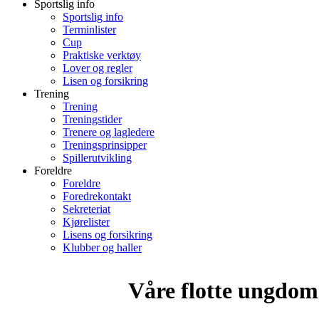
Sportslig info
Sportslig info
Terminlister
Cup
Praktiske verktøy
Lover og regler
Lisen og forsikring
Trening
Trening
Treningstider
Trenere og lagledere
Treningsprinsipper
Spillerutvikling
Foreldre
Foreldre
Foredrekontakt
Sekreteriat
Kjørelister
Lisens og forsikring
Klubber og haller
Våre flotte ungdom