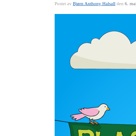
Postet av
Bjørn Anthony Halsall
den
6. ma