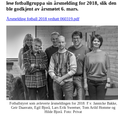
lese fotballgruppa sin årsmelding for 2018, slik den
ble godkjent av årsmøtet 6. mars.
Årsmelding fotball 2018 vedtatt 060319.pdf
Fotballstyret som avleverte årsmeldingen for 2018. F.v. Jannicke Bakke,
Geir Daasvatn, Egil Bjorå, Lars Erik Sweetser, Tom Arild Homme og
Hilde Bjorå. Foto: Privat