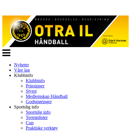
Veksle
navigasjon
Nyheter
Våre lag
Klubbinfo
Klubbinfo
Prinsipper
Styret
Medlemskap Håndball
Godtgjøringer
Sportslig info
Sportslig info
Terminlister
Cup
Praktiske verktøy