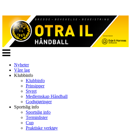
Veksle
navigasjon
Nyheter
Våre lag
Klubbinfo
Klubbinfo
Prinsipper
Styret
Medlemskap Håndball
Godtgjøringer
Sportslig info
Sportslig info
Terminlister
Cup
Praktiske verktøy