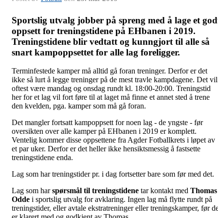
Sportslig utvalg jobber på spreng med å lage et god
oppsett for treningstidene på EHbanen i 2019.
Treningstidene blir vedtatt og kunngjort til alle så
snart kampoppsettet for alle lag foreligger.
Terminfestede kamper må alltid gå foran treninger. Derfor er det
ikke så lurt å legge treninger på de mest travle kampdagene. Det vil
oftest være mandag og onsdag rundt kl. 18:00-20:00. Treningstid
her for et lag vil fort føre til at laget må finne et annet sted å trene
den kvelden, pga. kamper som må gå foran.
Det mangler fortsatt kampoppsett for noen lag - de yngste - før
oversikten over alle kamper på EHbanen i 2019 er komplett.
Ventelig kommer disse oppsettene fra Agder Fotballkrets i løpet av
et par uker. Derfor er det heller ikke hensiktsmessig å fastsette
treningstidene enda.
Lag som har treningstider pr. i dag fortsetter bare som før med det.
Lag som har
spørsmål til treningstidene
tar kontakt med
Thomas
Odde
i sportslig utvalg for avklaring. Ingen lag må flytte rundt på
treningstider, eller avtale ekstratreninger eller treningskamper, før d
er klarert med og godkjent av Thomas.