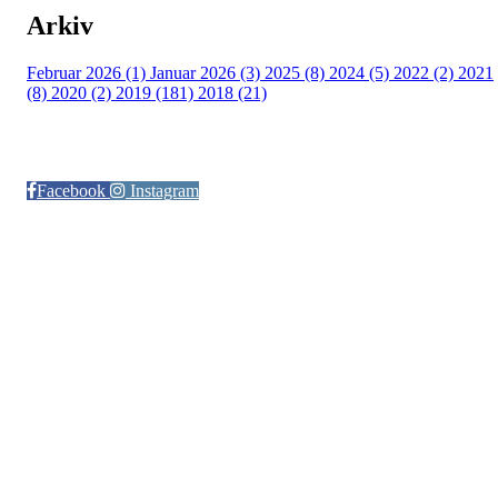
Arkiv
Februar 2026 (1)
Januar 2026 (3)
2025 (8)
2024 (5)
2022 (2)
2021
(8)
2020 (2)
2019 (181)
2018 (21)
Følg oss på:
Facebook
Instagram
© Otra IL