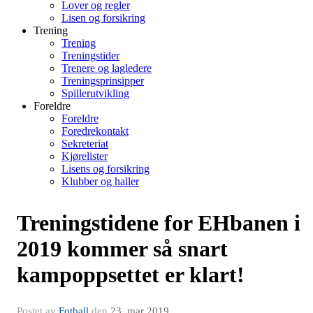
Lover og regler
Lisen og forsikring
Trening
Trening
Treningstider
Trenere og lagledere
Treningsprinsipper
Spillerutvikling
Foreldre
Foreldre
Foredrekontakt
Sekreteriat
Kjørelister
Lisens og forsikring
Klubber og haller
Treningstidene for EHbanen i
2019 kommer så snart
kampoppsettet er klart!
Postet av
Fotball
den
23. mar 2019