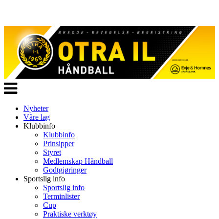
Veksle
navigasjon
Nyheter
Våre lag
Klubbinfo
Klubbinfo
Prinsipper
Styret
Medlemskap Håndball
Godtgjøringer
Sportslig info
Sportslig info
Terminlister
Cup
Praktiske verktøy