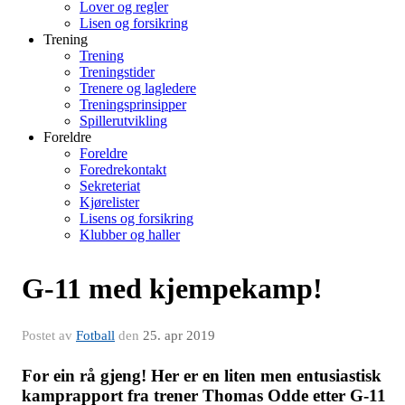
Lover og regler
Lisen og forsikring
Trening
Trening
Treningstider
Trenere og lagledere
Treningsprinsipper
Spillerutvikling
Foreldre
Foreldre
Foredrekontakt
Sekreteriat
Kjørelister
Lisens og forsikring
Klubber og haller
G-11 med kjempekamp!
Postet av
Fotball
den
25. apr 2019
For ein rå gjeng! Her er en liten men entusiastisk
kamprapport fra trener Thomas Odde etter G-11