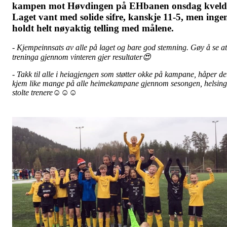
kampen mot Høvdingen på EHbanen onsdag kveld
Laget vant med solide sifre, kanskje 11-5, men inge
holdt helt nøyaktig telling med målene.
- Kjempeinnsats av alle på laget og bare god stemning. Gøy å se at
treninga gjennom vinteren gjer resultater😍
- Takk til alle i heiagjengen som støtter okke på kampane, håper de
kjem like mange på alle heimekampane gjennom sesongen, helsing
stolte trenere☺️☺️☺️