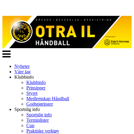
Veksle
navigasjon
Nyheter
Våre lag
Klubbinfo
Klubbinfo
Prinsipper
Styret
Medlemskap Håndball
Godtgjøringer
Sportslig info
Sportslig info
Terminlister
Cup
Praktiske verktøy