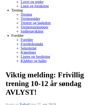
Lover og regler
Lisen og forsikring
Trening
Trening
Treningstider
Trenere og lagledere
Treningsprinsipper
Spillerutvikling
Foreldre
Foreldre
Foredrekontakt
Sekreteriat
Kjørelister
Lisens og forsikring
Klubber og haller
Viktig melding: Frivillig
trening 10-12 år søndag
AVLYST!
Postet av
Fotball
den
27. apr 2019