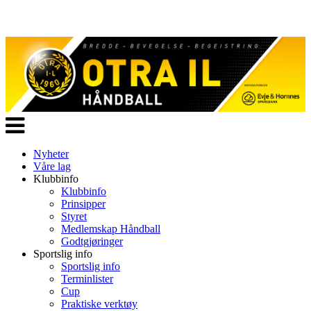
Veksle
navigasjon
Nyheter
Våre lag
Klubbinfo
Klubbinfo
Prinsipper
Styret
Medlemskap Håndball
Godtgjøringer
Sportslig info
Sportslig info
Terminlister
Cup
Praktiske verktøy