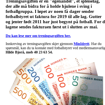
Treningsavgiften er en "egenandel", et spleiselag,
der alle må bidra for å holde hjulene i sving i
fotballgruppa. I løpet av noen få dager sender
fotballstyret ut faktura for 2019 til alle lag. Gutter
og jenter født 2011 har just begynt på fotball. For d
lagene sendes fakturaen først ut i slutten av mai.
Du kan lese mer om treningsavgiften her.
Innkreving av treningsavgiften skjer gjennom
MinIdrett
. Har du
spørsmål, kan du ta kontakt med fotballstyret ved medlemsansvarli
Hilde Bjorå, mob 40 23 63 54.