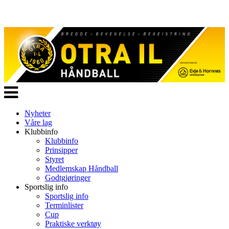
Veksle
navigasjon
Nyheter
Våre lag
Klubbinfo
Klubbinfo
Prinsipper
Styret
Medlemskap Håndball
Godtgjøringer
Sportslig info
Sportslig info
Terminlister
Cup
Praktiske verktøy