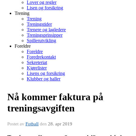
Lover og regler
Lisen og forsikring
Trening
Trening
Treningstider
Trenere og lagledere
Treningsprinsipper
Spillerutvikling
Foreldre
Foreldre
Foredrekontakt
Sekreteriat
Kjørelister
Lisens og forsikring
Klubber og haller
Nå kommer faktura på
treningsavgiften
Postet av
Fotball
den
28. apr 2019