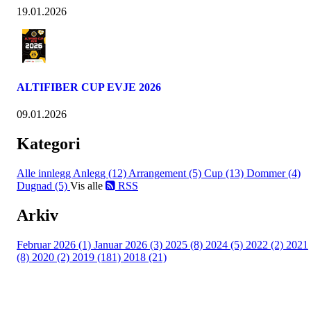
19.01.2026
ALTIFIBER CUP EVJE 2026
09.01.2026
Kategori
Alle innlegg
Anlegg (12)
Arrangement (5)
Cup (13)
Dommer (4)
Dugnad (5)
Vis alle
RSS
Arkiv
Februar 2026 (1)
Januar 2026 (3)
2025 (8)
2024 (5)
2022 (2)
2021
(8)
2020 (2)
2019 (181)
2018 (21)
Følg oss på: