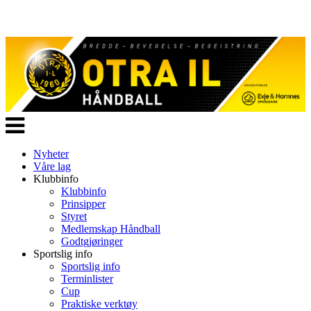
Veksle
navigasjon
Nyheter
Våre lag
Klubbinfo
Klubbinfo
Prinsipper
Styret
Medlemskap Håndball
Godtgjøringer
Sportslig info
Sportslig info
Terminlister
Cup
Praktiske verktøy