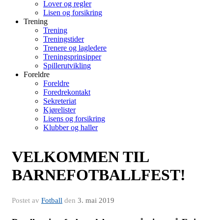
Lover og regler
Lisen og forsikring
Trening
Trening
Treningstider
Trenere og lagledere
Treningsprinsipper
Spillerutvikling
Foreldre
Foreldre
Foredrekontakt
Sekreteriat
Kjørelister
Lisens og forsikring
Klubber og haller
VELKOMMEN TIL
BARNEFOTBALLFEST!
Postet av
Fotball
den
3. mai 2019