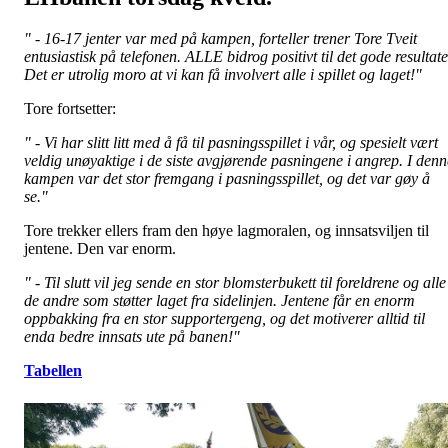
" - 16-17 jenter var med på kampen, forteller trener Tore Tveit
entusiastisk på telefonen. ALLE bidrog positivt til det gode resultate
Det er utrolig moro at vi kan få involvert alle i spillet og laget!"
Tore fortsetter:
" - Vi har slitt litt med å få til pasningsspillet i vår, og spesielt vært
veldig unøyaktige i de siste avgjørende pasningene i angrep. I denn
kampen var det stor fremgang i pasningsspillet, og det var gøy å
se."
Tore trekker ellers fram den høye lagmoralen, og innsatsviljen til
jentene. Den var enorm.
" - Til slutt vil jeg sende en stor blomsterbukett til foreldrene og alle
de andre som støtter laget fra sidelinjen. Jentene får en enorm
oppbakking fra en stor supportergeng, og det motiverer alltid til
enda bedre innsats ute på banen!"
Tabellen