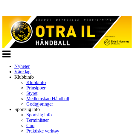
Veksle
navigasjon
Nyheter
Våre lag
Klubbinfo
Klubbinfo
Prinsipper
Styret
Medlemskap Håndball
Godtgjøringer
Sportslig info
Sportslig info
Terminlister
Cup
Praktiske verktøy