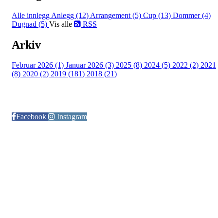
Alle innlegg
Anlegg (12)
Arrangement (5)
Cup (13)
Dommer (4)
Dugnad (5)
Vis alle
RSS
Arkiv
Februar 2026 (1)
Januar 2026 (3)
2025 (8)
2024 (5)
2022 (2)
2021
(8)
2020 (2)
2019 (181)
2018 (21)
Følg oss på:
Facebook
Instagram
© Otra IL