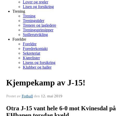
Lover og regler
Lisen og forsikring
Trening
Trening
Treningstider
Trenere og lagledere
Treningsprinsipper
Spillerutvikling
Foreldre
Foreldre
Foredrekontakt
Sekreteriat
Kjørelister
Lisens og forsikring
Klubber og haller
Kjempekamp av J-15!
Postet av
Fotball
den
12. mai 2019
Otra J-15 vant hele 6-0 mot Kvinesdal på
EHbanen torsdag kveld.