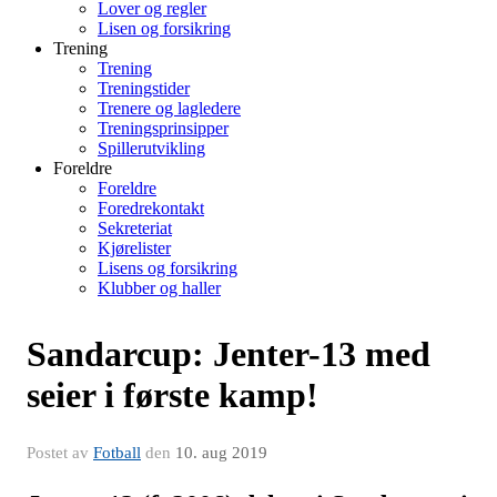
Lover og regler
Lisen og forsikring
Trening
Trening
Treningstider
Trenere og lagledere
Treningsprinsipper
Spillerutvikling
Foreldre
Foreldre
Foredrekontakt
Sekreteriat
Kjørelister
Lisens og forsikring
Klubber og haller
Sandarcup: Jenter-13 med
seier i første kamp!
Postet av
Fotball
den
10. aug 2019