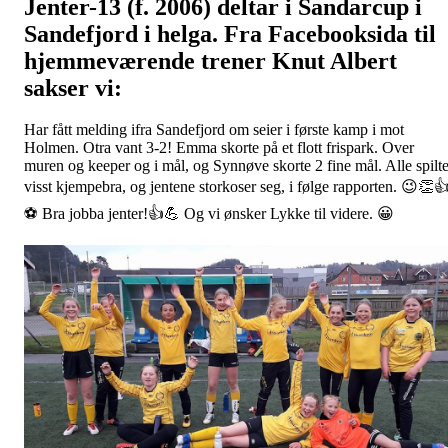
Jenter-13 (f. 2006) deltar i Sandarcup i
Sandefjord i helga. Fra Facebooksida til
hjemmeværende trener Knut Albert
sakser vi:
Har fått melding ifra Sandefjord om seier i første kamp i mot
Holmen. Otra vant 3-2! Emma skorte på et flott frispark. Over
muren og keeper og i mål, og Synnøve skorte 2 fine mål. Alle spilt
visst kjempebra, og jentene storkoser seg, i følge rapporten. 😉👏
⚽️ Bra jobba jenter!👍💪 Og vi ønsker Lykke til videre. 😀