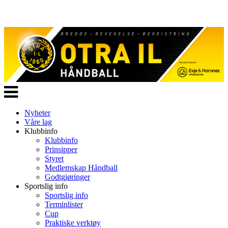
Veksle
navigasjon
Nyheter
Våre lag
Klubbinfo
Klubbinfo
Prinsipper
Styret
Medlemskap Håndball
Godtgjøringer
Sportslig info
Sportslig info
Terminlister
Cup
Praktiske verktøy