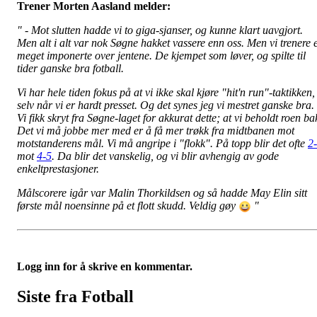
Trener Morten Aasland melder:
" - Mot slutten hadde vi to giga-sjanser, og kunne klart uavgjort.
Men alt i alt var nok Søgne hakket vassere enn oss. Men vi trenere 
meget imponerte over jentene. De kjempet som løver, og spilte til
tider ganske bra fotball.
Vi har hele tiden fokus på at vi ikke skal kjøre "hit'n run"-taktikken,
selv når vi er hardt presset. Og det synes jeg vi mestret ganske bra.
Vi fikk skryt fra Søgne-laget for akkurat dette; at vi beholdt roen ba
Det vi må jobbe mer med er å få mer trøkk fra midtbanen mot
motstanderens mål. Vi må angripe i "flokk". På topp blir det ofte
2
mot
4-5
. Da blir det vanskelig, og vi blir avhengig av gode
enkeltprestasjoner.
Målscorere igår var Malin Thorkildsen og så hadde May Elin sitt
første mål noensinne på et flott skudd. Veldig gøy
"
Logg inn for å skrive en kommentar.
Siste fra Fotball