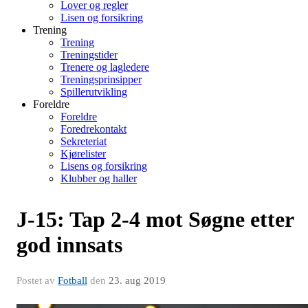
Lover og regler
Lisen og forsikring
Trening
Trening
Treningstider
Trenere og lagledere
Treningsprinsipper
Spillerutvikling
Foreldre
Foreldre
Foredrekontakt
Sekreteriat
Kjørelister
Lisens og forsikring
Klubber og haller
J-15: Tap 2-4 mot Søgne etter
god innsats
Postet av
Fotball
den
23. aug 2019