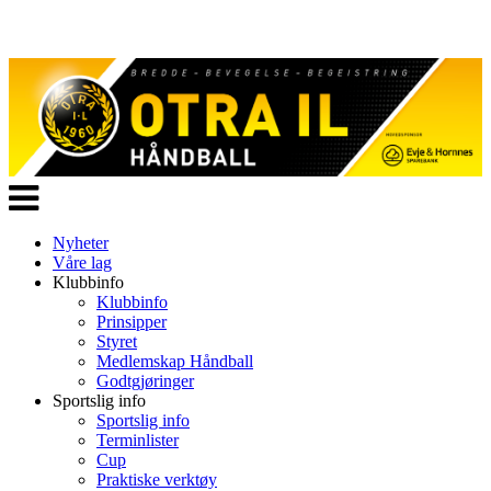
Veksle
navigasjon
Nyheter
Våre lag
Klubbinfo
Klubbinfo
Prinsipper
Styret
Medlemskap Håndball
Godtgjøringer
Sportslig info
Sportslig info
Terminlister
Cup
Praktiske verktøy