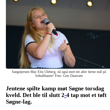
Sangstjernen May Elin Uleberg, nå også med sitt aller første mål på
fotballbanen! Foto: Geir Daasvatn
Jentene spilte kamp møt Søgne torsdag
kveld. Det ble til slutt 2
-
4 tap mot et tøft
Søgne-lag.