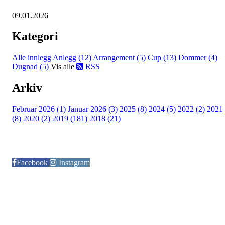
09.01.2026
Kategori
Alle innlegg
Anlegg (12)
Arrangement (5)
Cup (13)
Dommer (4)
Dugnad (5)
Vis alle
RSS
Arkiv
Februar 2026 (1)
Januar 2026 (3)
2025 (8)
2024 (5)
2022 (2)
2021
(8)
2020 (2)
2019 (181)
2018 (21)
Følg oss på:
Facebook
Instagram
© Otra IL