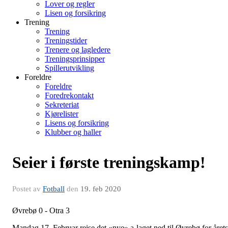
Lover og regler
Lisen og forsikring
Trening
Trening
Treningstider
Trenere og lagledere
Treningsprinsipper
Spillerutvikling
Foreldre
Foreldre
Foredrekontakt
Sekreteriat
Kjørelister
Lisens og forsikring
Klubber og haller
Seier i første treningskamp!
Postet av
Fotball
den
19. feb 2020
Øvrebø 0 - Otra 3
Mandag 17. Februar reise det «nye» a-laget ned til Øvrebø for årets