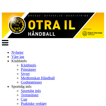
Veksle
navigasjon
Nyheter
Våre lag
Klubbinfo
Klubbinfo
Prinsipper
Styret
Medlemskap Håndball
Godtgjøringer
Sportslig info
Sportslig info
Terminlister
Cup
Praktiske verktøy