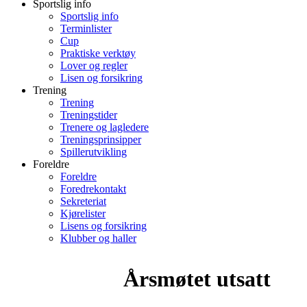
Sportslig info
Sportslig info
Terminlister
Cup
Praktiske verktøy
Lover og regler
Lisen og forsikring
Trening
Trening
Treningstider
Trenere og lagledere
Treningsprinsipper
Spillerutvikling
Foreldre
Foreldre
Foredrekontakt
Sekreteriat
Kjørelister
Lisens og forsikring
Klubber og haller
Årsmøtet utsatt