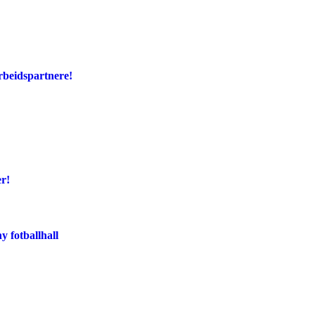
rbeidspartnere!
er!
y fotballhall