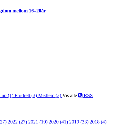
ngdom mellom 16–20år
Cup (1)
Friidrett (3)
Medlem (2)
Vis alle
RSS
(27)
2022 (27)
2021 (19)
2020 (41)
2019 (33)
2018 (4)