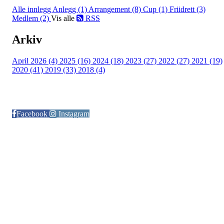
Alle innlegg
Anlegg (1)
Arrangement (8)
Cup (1)
Friidrett (3)
Medlem (2)
Vis alle
RSS
Arkiv
April 2026 (4)
2025 (16)
2024 (18)
2023 (27)
2022 (27)
2021 (19)
2020 (41)
2019 (33)
2018 (4)
Følg oss på:
Facebook
Instagram
© Otra IL