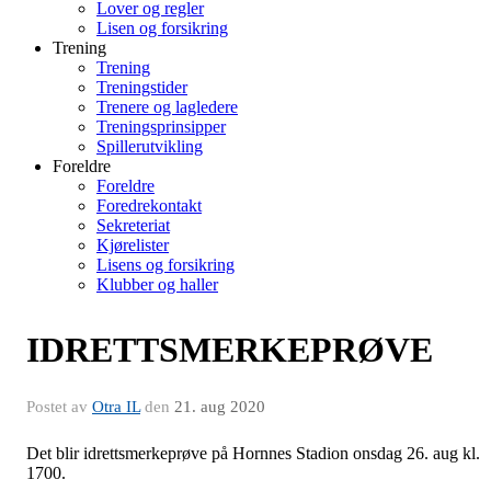
Lover og regler
Lisen og forsikring
Trening
Trening
Treningstider
Trenere og lagledere
Treningsprinsipper
Spillerutvikling
Foreldre
Foreldre
Foredrekontakt
Sekreteriat
Kjørelister
Lisens og forsikring
Klubber og haller
IDRETTSMERKEPRØVE
Postet av
Otra IL
den
21. aug 2020
Det blir idrettsmerkeprøve på Hornnes Stadion onsdag 26. aug kl.
1700.