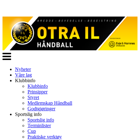
Veksle
navigasjon
Nyheter
Våre lag
Klubbinfo
Klubbinfo
Prinsipper
Styret
Medlemskap Håndball
Godtgjøringer
Sportslig info
Sportslig info
Terminlister
Cup
Praktiske verktøy