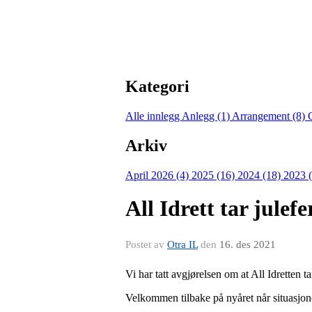
Kategori
Alle innlegg
Anlegg (1)
Arrangement (8)
Arkiv
April 2026 (4)
2025 (16)
2024 (18)
2023 
All Idrett tar julefe
Postet av
Otra IL
den
16. des 2021
Vi har tatt avgjørelsen om at All Idretten tar
Velkommen tilbake på nyåret når situasjonen