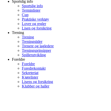
Sportslig info
Sportslig info
Terminlister
Cup
Praktiske verktøy
Lover og regler
Lisen og forsikring
Trening
Trening
Treningstider
Trenere og lagledere
Treningsprinsipper
Spillerutvikling
Foreldre
Foreldre
Foredrekontakt
Sekreteriat
Kjørelister
Lisens og forsikring
Klubber og haller