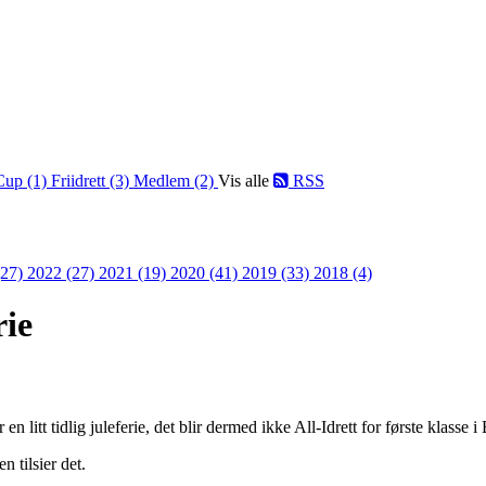
Cup (1)
Friidrett (3)
Medlem (2)
Vis alle
RSS
(27)
2022 (27)
2021 (19)
2020 (41)
2019 (33)
2018 (4)
rie
 en litt tidlig juleferie, det blir dermed ikke All-Idrett for første klasse 
 tilsier det.