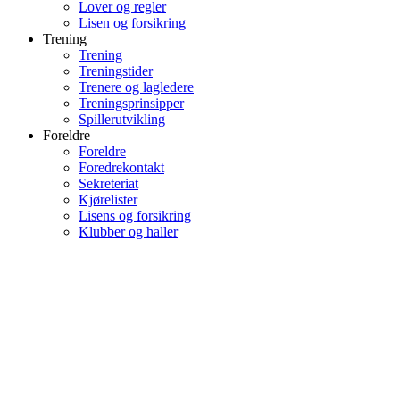
Lover og regler
Lisen og forsikring
Trening
Trening
Treningstider
Trenere og lagledere
Treningsprinsipper
Spillerutvikling
Foreldre
Foreldre
Foredrekontakt
Sekreteriat
Kjørelister
Lisens og forsikring
Klubber og haller