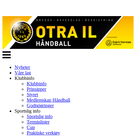
Veksle
navigasjon
Nyheter
Våre lag
Klubbinfo
Klubbinfo
Prinsipper
Styret
Medlemskap Håndball
Godtgjøringer
Sportslig info
Sportslig info
Terminlister
Cup
Praktiske verktøy