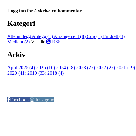
Logg inn for å skrive en kommentar.
Kategori
Alle innlegg
Anlegg (1)
Arrangement (8)
Cup (1)
Friidrett (3)
Medlem (2)
Vis alle
RSS
Arkiv
April 2026 (4)
2025 (16)
2024 (18)
2023 (27)
2022 (27)
2021 (19)
2020 (41)
2019 (33)
2018 (4)
Følg oss på:
Facebook
Instagram
© Otra IL