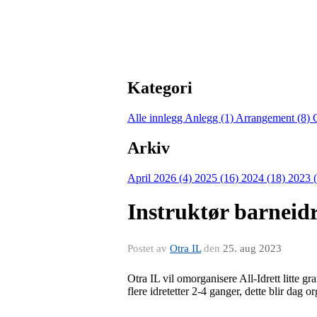
Kategori
Alle innlegg
Anlegg (1)
Arrangement (8)
Arkiv
April 2026 (4)
2025 (16)
2024 (18)
2023 
Instruktør barneidr
Postet av
Otra IL
den
25. aug 2023
Otra IL vil omorganisere All-Idrett litte 
flere idretetter 2-4 ganger, dette blir dag