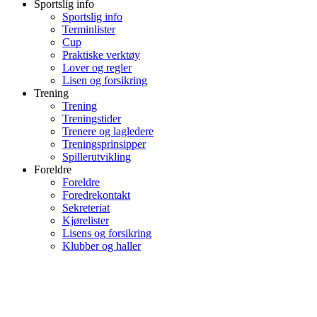
Sportslig info
Sportslig info
Terminlister
Cup
Praktiske verktøy
Lover og regler
Lisen og forsikring
Trening
Trening
Treningstider
Trenere og lagledere
Treningsprinsipper
Spillerutvikling
Foreldre
Foreldre
Foredrekontakt
Sekreteriat
Kjørelister
Lisens og forsikring
Klubber og haller