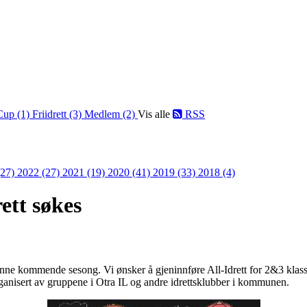
Cup (1)
Friidrett (3)
Medlem (2)
Vis alle
RSS
(27)
2022 (27)
2021 (19)
2020 (41)
2019 (33)
2018 (4)
ett søkes
granne kommende sesong. Vi ønsker å gjeninnføre All-Idrett for 2&3 klas
 organisert av gruppene i Otra IL og andre idrettsklubber i kommunen.