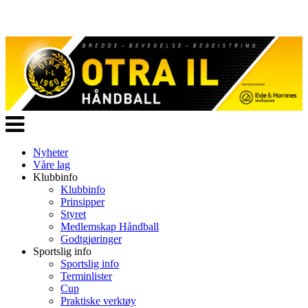
Veksle
navigasjon
Nyheter
Våre lag
Klubbinfo
Klubbinfo
Prinsipper
Styret
Medlemskap Håndball
Godtgjøringer
Sportslig info
Sportslig info
Terminlister
Cup
Praktiske verktøy