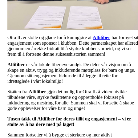
Otra IL er stolte og glade for å kunngjøre at
Altifiber
har fornyet sit
engasjement som sponsor i klubben. Dette partnerskapet har allere
gjennom en årrekke bidratt til å styrke klubbens arbeid, og vi ser
frem til å fortsette denne suksesshistorien sammen!
Altifiber
er vår lokale fiberleverandør. De deler vår visjon om å
skape en aktiv, trygg og inkluderende møteplass for barn og unge.
Gjennom sitt engasjement bidrar de til å legge til rette for
idrettsglede i vårt lokalmiljø!
Støtten fra
Altifiber
gjør det mulig for Otra IL å videreutvikle
tilbudene våre, styrke fasilitetene og opprettholde fokuset på
inkludering og mestring for alle. Sammen skal vi fortsette å skape
gode opplevelser for våre barn og unge!
Tusen takk til Altifiber for deres tillit og engasjement – vi er
stolte av å ha dere med på laget!
Sammen fortsetter vi å bygge et sterkere og mer aktivt