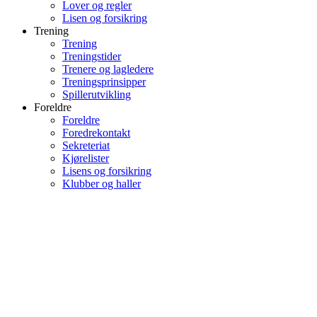
Lover og regler
Lisen og forsikring
Trening
Trening
Treningstider
Trenere og lagledere
Treningsprinsipper
Spillerutvikling
Foreldre
Foreldre
Foredrekontakt
Sekreteriat
Kjørelister
Lisens og forsikring
Klubber og haller