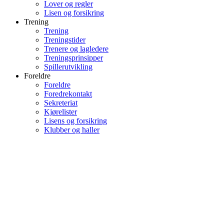
Lover og regler
Lisen og forsikring
Trening
Trening
Treningstider
Trenere og lagledere
Treningsprinsipper
Spillerutvikling
Foreldre
Foreldre
Foredrekontakt
Sekreteriat
Kjørelister
Lisens og forsikring
Klubber og haller