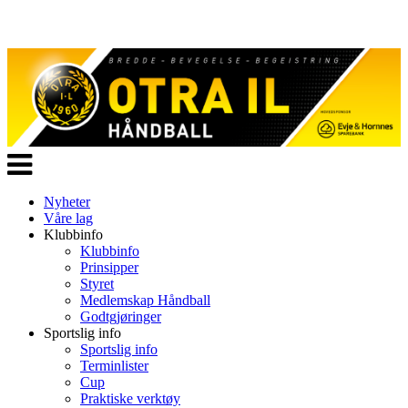
Veksle
navigasjon
Nyheter
Våre lag
Klubbinfo
Klubbinfo
Prinsipper
Styret
Medlemskap Håndball
Godtgjøringer
Sportslig info
Sportslig info
Terminlister
Cup
Praktiske verktøy