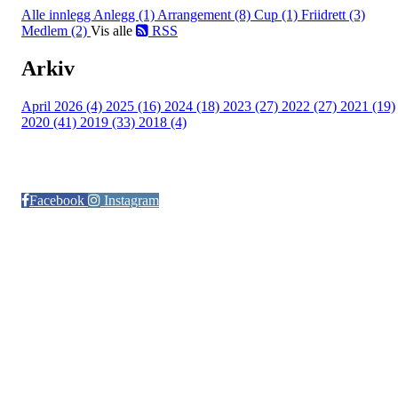
Alle innlegg
Anlegg (1)
Arrangement (8)
Cup (1)
Friidrett (3)
Medlem (2)
Vis alle
RSS
Arkiv
April 2026 (4)
2025 (16)
2024 (18)
2023 (27)
2022 (27)
2021 (19)
2020 (41)
2019 (33)
2018 (4)
Følg oss på:
Facebook
Instagram
© Otra IL