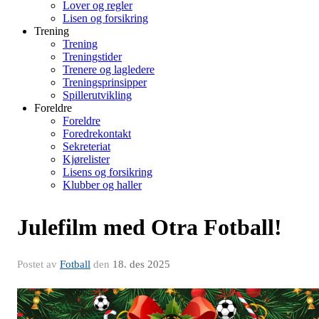
Lover og regler
Lisen og forsikring
Trening
Trening
Treningstider
Trenere og lagledere
Treningsprinsipper
Spillerutvikling
Foreldre
Foreldre
Foredrekontakt
Sekreteriat
Kjørelister
Lisens og forsikring
Klubber og haller
Julefilm med Otra Fotball!
Postet av
Fotball
den
18. des 2025