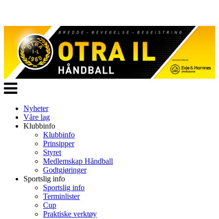
Veksle
navigasjon
Nyheter
Våre lag
Klubbinfo
Klubbinfo
Prinsipper
Styret
Medlemskap Håndball
Godtgjøringer
Sportslig info
Sportslig info
Terminlister
Cup
Praktiske verktøy