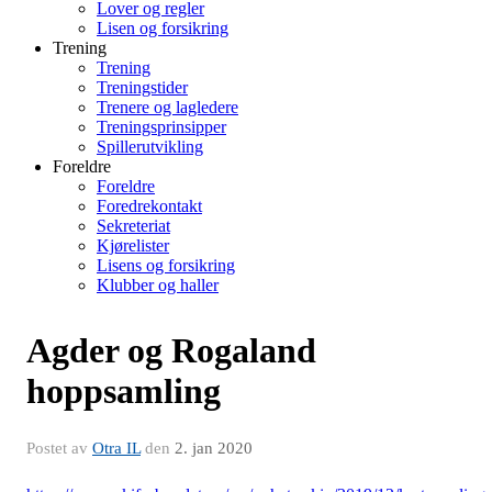
Lover og regler
Lisen og forsikring
Trening
Trening
Treningstider
Trenere og lagledere
Treningsprinsipper
Spillerutvikling
Foreldre
Foreldre
Foredrekontakt
Sekreteriat
Kjørelister
Lisens og forsikring
Klubber og haller
Agder og Rogaland
hoppsamling
Postet av
Otra IL
den
2. jan 2020