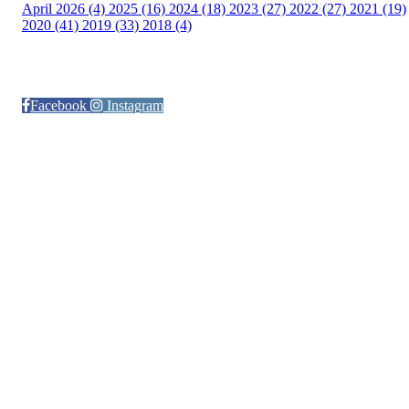
April 2026 (4)
2025 (16)
2024 (18)
2023 (27)
2022 (27)
2021 (19)
2020 (41)
2019 (33)
2018 (4)
Følg oss på:
Facebook
Instagram
© Otra IL