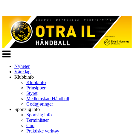
Veksle
navigasjon
Nyheter
Våre lag
Klubbinfo
Klubbinfo
Prinsipper
Styret
Medlemskap Håndball
Godtgjøringer
Sportslig info
Sportslig info
Terminlister
Cup
Praktiske verktøy