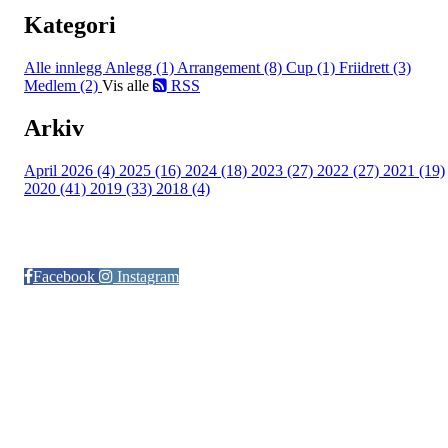
Kategori
Alle innlegg
Anlegg (1)
Arrangement (8)
Cup (1)
Friidrett (3)
Medlem (2)
Vis alle
RSS
Arkiv
April 2026 (4)
2025 (16)
2024 (18)
2023 (27)
2022 (27)
2021 (19)
2020 (41)
2019 (33)
2018 (4)
Følg oss på:
Facebook
Instagram
© Otra IL