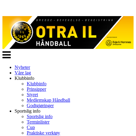
Veksle
navigasjon
Nyheter
Våre lag
Klubbinfo
Klubbinfo
Prinsipper
Styret
Medlemskap Håndball
Godtgjøringer
Sportslig info
Sportslig info
Terminlister
Cup
Praktiske verktøy