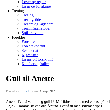
Lover og regler
Lisen og forsikring
Trening
Trening
Treningstider
Trenere og lagledere
Treningsprinsipper
Spillerutvikling
Foreldre
Foreldre
Foredrekontakt
Sekreteriat
Kjørelister
Lisens og forsikring
Klubber og haller
Gull til Anette
Postet av
Otra IL
den
3. sep 2021
Anette Tveitå vant i dag gull i UM friidrett i kule med et kast på he
12,25, i samme stevne dro Ånund Tveitå til med sølvmedalje i